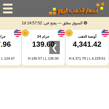
الرئيسية
🔴 السوق مغلق — يفتح في:
1d 14:57:52
سعر الذهب
أونصة الذهب
جرام 24
جرام 
.96
139.60
4,341.42
❯
اسعار الفضه
| L:124.67
H:140.57 | L:136.00
H:4,371.79 | L:4,229.61
حاسبة الذهب
لمشرفي المواقع
توقعات أسعار الذهب