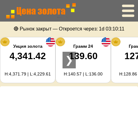
🔴 Рынок закрыт — Откроется через:
1d 03:10:10
Главная
Цена золота
Унция золота
Грамм 24
Гра
4,341.42
139.60
12
❯
Цена серебра
H:4,371.79 | L:4,229.61
H:140.57 | L:136.00
H:128.86 
Калькулятор золота
Для вебмастеров
Прогноз цен на золото