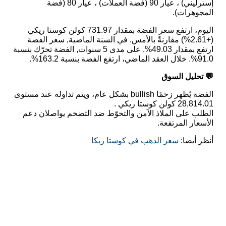
إسترليني) ، عيار 90 (فضة العملات) ، عيار 80 (فضة
المجوهرات).
اليوم، ارتفع سعر الفضة بمقدار 731.97 كولن كوستا ريكي
(+2.61%) مقارنةً بالأمس. في السنة الماضية, سعر الفضة
ارتفع بمقدار 49.03%. على مدى 5 سنوات, الفضة تحرّك بنسبة
91.0%. خلال العقد الماضي، ارتفع الفضة بنسبة 163.2%.
💬 تحليل السوق
الفضة يُظهر زخمًا bullish بشكل عام، ويتم تداوله عند مستوى
28,814.01 كولن كوستا ريكي .
الطلب على الملاذ الآمن والتحوّط ضد التضخم يواصلان دعم
الأسعار المرتفعة.
أنظر أيضا:
سعر الذهب في كوستا ريكا