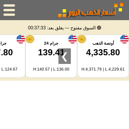
الرئيسية
🟢 السوق مفتوح — يغلق بعد:
00:37:33
سعر الذهب
أونصة الذهب
جرام 24
جرام 
.80
139.41
4,335.80
❯
اسعار الفضه
| L:124.67
H:140.57 | L:136.00
H:4,371.79 | L:4,229.61
حاسبة الذهب
لمشرفي المواقع
توقعات أسعار الذهب