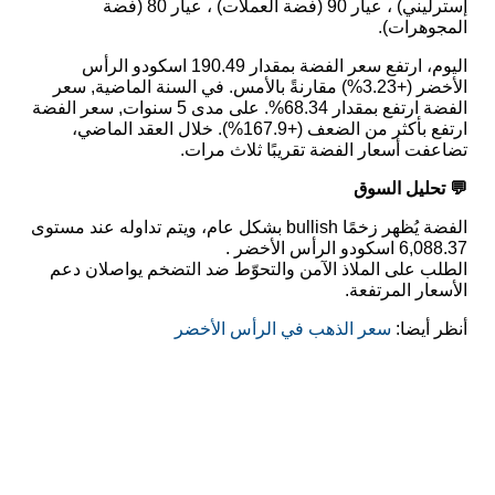
إسترليني) ، عيار 90 (فضة العملات) ، عيار 80 (فضة
المجوهرات).
اليوم، ارتفع سعر الفضة بمقدار 190.49 اسكودو الرأس
الأخضر (+3.23%) مقارنةً بالأمس. في السنة الماضية, سعر
الفضة ارتفع بمقدار 68.34%. على مدى 5 سنوات, سعر الفضة
ارتفع بأكثر من الضعف (+167.9%). خلال العقد الماضي،
تضاعفت أسعار الفضة تقريبًا ثلاث مرات.
💬 تحليل السوق
الفضة يُظهر زخمًا bullish بشكل عام، ويتم تداوله عند مستوى
6,088.37 اسكودو الرأس الأخضر .
الطلب على الملاذ الآمن والتحوّط ضد التضخم يواصلان دعم
الأسعار المرتفعة.
أنظر أيضا:
سعر الذهب في الرأس الأخضر