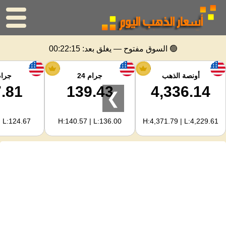
الرئيسية
🟢 السوق مفتوح — يغلق بعد:
00:22:14
سعر الذهب
أونصة الذهب
جرام 24
جرام 
.81
139.43
4,336.14
❯
اسعار الفضه
| L:124.67
H:140.57 | L:136.00
H:4,371.79 | L:4,229.61
حاسبة الذهب
لمشرفي المواقع
توقعات أسعار الذهب