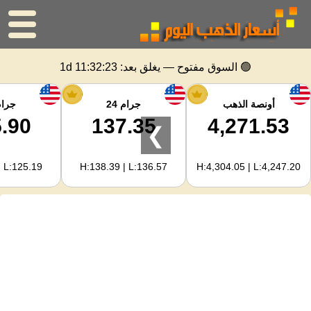
الرئيسية
🟢 السوق مفتوح — يغلق بعد:
1d 11:32:23
سعر الذهب
أونصة الذهب
جرام 24
جرام 
.90
137.35
4,271.53
❯
اسعار الفضه
| L:125.19
H:138.39 | L:136.57
H:4,304.05 | L:4,247.20
حاسبة الذهب
لمشرفي المواقع
توقعات أسعار الذهب