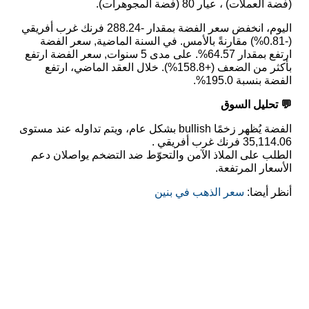
(فضة العملات) ، عيار 80 (فضة المجوهرات).
اليوم، انخفض سعر الفضة بمقدار -288.24 فرنك غرب أفريقي
(-0.81%) مقارنةً بالأمس. في السنة الماضية, سعر الفضة
ارتفع بمقدار 64.57%. على مدى 5 سنوات, سعر الفضة ارتفع
بأكثر من الضعف (+158.8%). خلال العقد الماضي، ارتفع
الفضة بنسبة 195.0%.
💬 تحليل السوق
الفضة يُظهر زخمًا bullish بشكل عام، ويتم تداوله عند مستوى
35,114.06 فرنك غرب أفريقي .
الطلب على الملاذ الآمن والتحوّط ضد التضخم يواصلان دعم
الأسعار المرتفعة.
أنظر أيضا:
سعر الذهب في بنين