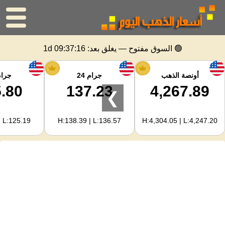
الرئيسية
🟢 السوق مفتوح — يغلق بعد:
1d 09:37:15
سعر الذهب
أونصة الذهب
جرام 24
جرام 
.80
137.23
4,267.89
❯
اسعار الفضه
| L:125.19
H:138.39 | L:136.57
H:4,304.05 | L:4,247.20
حاسبة الذهب
لمشرفي المواقع
توقعات أسعار الذهب