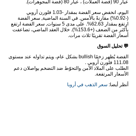
عيار 90 (فضة العملات) ، عيار 80 (فضة المجوهرات).
اليوم، انخفض سعر الفضة بمقدار -1.03 فلورن أروبي
(-0.92%) مقارنةً بالأمس. في السنة الماضية, سعر الفضة
ارتفع بمقدار 62.63%. على مدى 5 سنوات, سعر الفضة ارتفع
بأكثر من الضعف (+153.6%). خلال العقد الماضي، تضاعفت
أسعار الفضة تقريبًا ثلاث مرات.
💬 تحليل السوق
الفضة يُظهر زخمًا bullish بشكل عام، ويتم تداوله عند مستوى
111.08 فلورن أروبي .
الطلب على الملاذ الآمن والتحوّط ضد التضخم يواصلان دعم
الأسعار المرتفعة.
أنظر أيضا:
سعر الذهب في أروبا