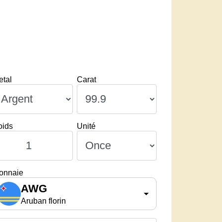
etal
Carat
oids
Unité
onnaie
AWG
Aruban florin