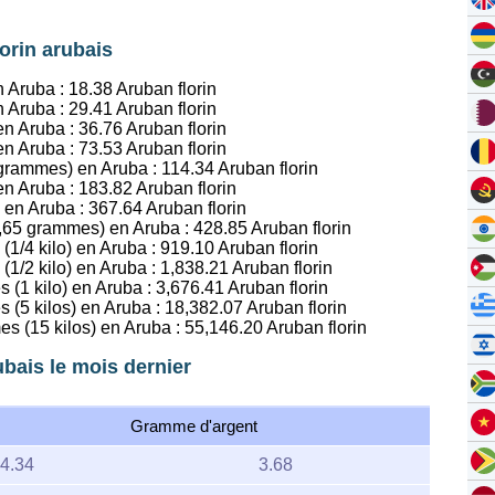
lorin arubais
n Aruba :
18.38
Aruban florin
n Aruba :
29.41
Aruban florin
en Aruba :
36.76
Aruban florin
en Aruba :
73.53
Aruban florin
1 grammes) en Aruba :
114.34
Aruban florin
en Aruba :
183.82
Aruban florin
s en Aruba :
367.64
Aruban florin
16,65 grammes) en Aruba :
428.85
Aruban florin
(1/4 kilo) en Aruba :
919.10
Aruban florin
(1/2 kilo) en Aruba :
1,838.21
Aruban florin
 (1 kilo) en Aruba :
3,676.41
Aruban florin
s (5 kilos) en Aruba :
18,382.07
Aruban florin
es (15 kilos) en Aruba :
55,146.20
Aruban florin
ubais le mois dernier
Gramme d'argent
4.34
3.68
4.10
3.67