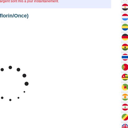
’argent sont mis à jour instantanément.
florin/Once)
Feb 8, 2026
→
Aug 8, 2026
150
125
nt en Aruban florin par once
100
75
y '26
Jun '26
Jul '26
Aug '26
2020
2025