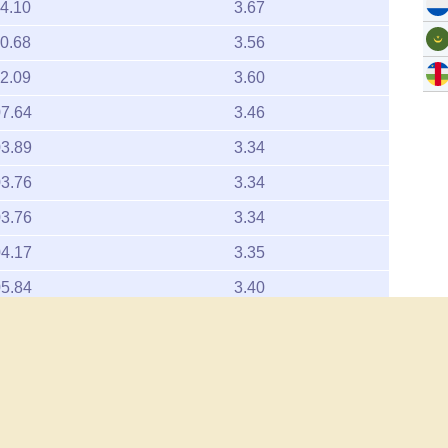
0.68
3.56
2.09
3.60
7.64
3.46
3.89
3.34
3.76
3.34
3.76
3.34
4.17
3.35
5.84
3.40
4.31
3.35
2.93
3.31
العربية
English
Français
Español
русс
5.46
3.39
4.69
3.37
de nous
Clause de non-responsabilité
Politique de confidentialité
4.69
3.37
Copyright 2026 www.goldpricedata.com