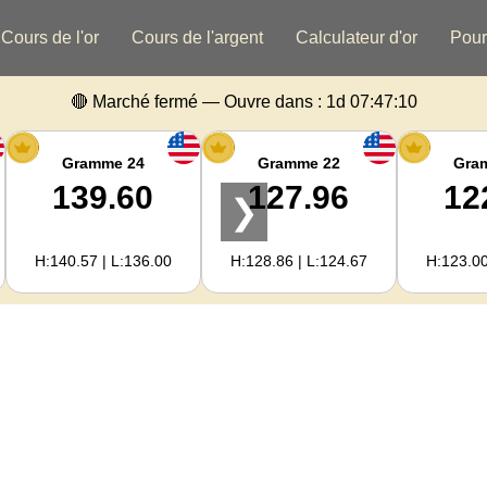
Cours de l'or
Cours de l'argent
Calculateur d'or
Pour
🔴 Marché fermé — Ouvre dans :
1d 07:47:09
Gramme 24
Gramme 22
Gra
139.60
127.96
12
❯
H:140.57 | L:136.00
H:128.86 | L:124.67
H:123.00