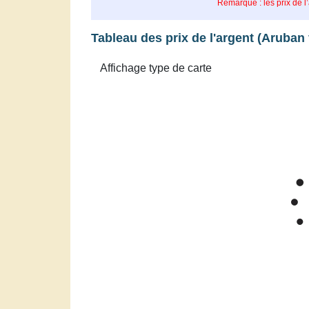
Remarque : les prix de l
Tableau des prix de l'argent (Aruban 
Zoom
1m
3m
6m
YTD
1y
All
Prix de l'arge
Mar '26
Apr '26
Ma
2015