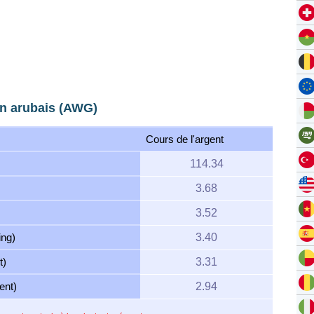
in arubais (AWG)
Cours de l'argent
114.34
3.68
3.52
ing)
3.40
t)
3.31
ent)
2.94