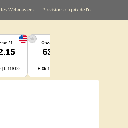
 les Webmasters
Prévisions du prix de l'or
mme 21
Once argent
Argent Kg
2.15
63.47
2,040.93
 | L:119.00
H:65.13 | L:61.15
H:2,094.18 | L:1,966.08