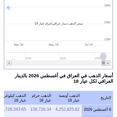
160k
140k
سعر الذهب دينار عراقي/غرام عيار 18
120k
Mar '26
May '26
Jul '26
2015
2020
2025
أسعار الذهب في العراق في أغسطس 2026 بالدينار
العراقي لكل عيار 18
الذهب أونصة
الذهب جرام
الذهب كيلوغرام
التاريخ
عيار 18
عيار 18
عيار 18
8 أغسطس 2026
4,252,825.62
136,728.34
36,728,343.65