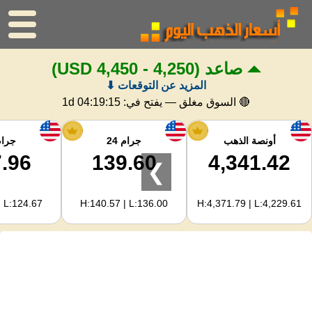
صاعد
(4,250 - 4,450 USD)
الرئيسية
المزيد عن التوقعات ⬇
سعر الذهب
🔴 السوق مغلق — يفتح في:
1d 04:19:14
اسعار الفضه
أونصة الذهب
جرام 24
جرام 
.96
139.60
4,341.42
❯
حاسبة الذهب
| L:124.67
H:140.57 | L:136.00
H:4,371.79 | L:4,229.61
لمشرفي المواقع
توقعات أسعار الذهب