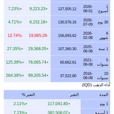
2026-
1
25 يوليو 2026
3,979,024.57
127,925.64
27,925,639.92
+7.23%
+9,223.23
127,505.12
أسبوع
08-01
24 يوليو 2026
3,992,683.04
128,364.76
28,364,759.82
2026-
30 يوم
130,576.16
+6,152.18
+4.71%
07-09
23 يوليو 2026
3,978,294.79
127,902.18
27,902,177.38
2026-
6
22 يوليو 2026
4,076,342.92
131,054.42
31,054,424.75
-12.74%
-19,965.28
156,693.62
شهور
02-08
21 يوليو 2026
3,994,063.90
128,409.15
28,409,154.46
2025-
1 سنة
107,360.30
+29,368.05
+27.35%
08-08
20 يوليو 2026
3,930,176.50
126,355.17
26,355,174.54
2021-
5
19 يوليو 2026
3,941,033.94
126,704.24
26,704,241.26
+125.39%
+76,065.74
60,662.61
سنوات
08-08
18 يوليو 2026
3,941,033.94
126,704.24
26,704,241.26
2016-
10
+264.39%
+99,205.54
37,522.80
سنوات
08-08
17 يوليو 2026
3,944,679.93
126,821.46
26,821,459.77
أداء الذهب (IQD)
16 يوليو 2026
3,914,342.63
125,846.12
25,846,115.54
المدة
التغير
التغير %
15 يوليو 2026
3,993,417.25
128,388.36
28,388,364.49
1 يوم
+117,041.80
+2.11%
14 يوليو 2026
3,993,236.40
128,382.55
28,382,550.14
1 أسبوع
+382,508.07
+7.23%