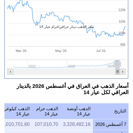
120k
110k
سعر الذهب دينار عراقي/غرام عيار 14
100k
90k
Mar '26
May '26
Jul '26
2015
2020
2025
أسعار الذهب في العراق في أغسطس 2026 بالدينار
العراقي لكل عيار 14
الذهب أونصة
الذهب جرام
الذهب كيلوغرام
التاريخ
عيار 14
عيار 14
عيار 14
7 أغسطس 2026
3,328,482.16
107,010.70
07,010,701.60