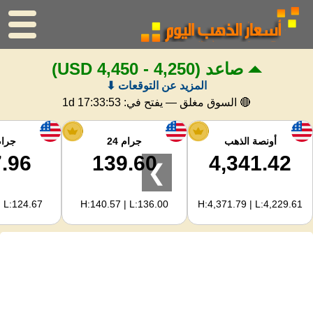
صاعد
(4,250 - 4,450 USD)
الرئيسية
المزيد عن التوقعات ⬇
سعر الذهب
🔴 السوق مغلق — يفتح في:
1d 17:33:53
اسعار الفضه
أونصة الذهب
جرام 24
جرام 
.96
139.60
4,341.42
❯
حاسبة الذهب
| L:124.67
H:140.57 | L:136.00
H:4,371.79 | L:4,229.61
لمشرفي المواقع
توقعات أسعار الذهب