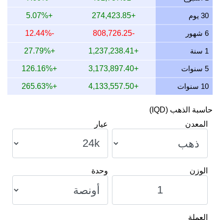
12 يوليو 2026
3,157,036.83
101,498.73
01,498,733.98
30 يوم
+274,423.85
+5.07%
11 يوليو 2026
3,157,036.83
101,498.73
01,498,733.98
6 شهور
-808,726.25
-12.44%
10 يوليو 2026
3,141,977.46
101,014.58
01,014,575.31
1 سنة
+1,237,238.41
+27.79%
9 يوليو 2026
3,167,944.21
101,849.41
01,849,406.51
5 سنوات
+3,173,897.40
+126.16%
10 سنوات
+4,133,557.50
+265.63%
حاسبة الذهب (IQD)
المعدن
عيار
الوزن
وحدة
العملة