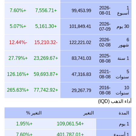
2026-
1
24 يوليو 2026
3,114,292.77
100,124.51
00,124,512.66
+7.60%
+7,556.71
99,453.99
أسبوع
08-01
23 يوليو 2026
3,103,069.93
99,763.70
99,763,698.36
2026-
30 يوم
101,849.41
+5,161.30
+5.07%
07-09
22 يوليو 2026
3,179,547.47
102,222.45
02,222,451.30
2026-
6
21 يوليو 2026
3,115,369.84
100,159.14
00,159,140.48
-12.44%
-15,210.32
122,221.02
شهور
02-08
20 يوليو 2026
3,065,537.67
98,557.04
98,557,036.14
2025-
1 سنة
83,741.03
+23,269.67
+27.79%
08-08
19 يوليو 2026
3,074,006.48
98,829.31
98,829,308.18
2021-
5
18 يوليو 2026
3,074,006.48
98,829.31
98,829,308.18
+126.16%
+59,693.87
47,316.83
سنوات
08-08
17 يوليو 2026
3,076,850.35
98,920.74
98,920,738.62
2016-
10
+265.63%
+77,742.92
29,267.79
سنوات
08-08
16 يوليو 2026
3,053,187.25
98,159.97
98,159,970.12
أداء الذهب (IQD)
15 يوليو 2026
3,114,865.45
100,142.92
00,142,924.30
المدة
التغير
التغير %
14 يوليو 2026
3,114,724.39
100,138.39
00,138,389.11
1 يوم
+109,061.54
+1.95%
13 يوليو 2026
3,067,712.09
98,626.94
98,626,943.64
1 أسبوع
+401,787.01
+7.60%