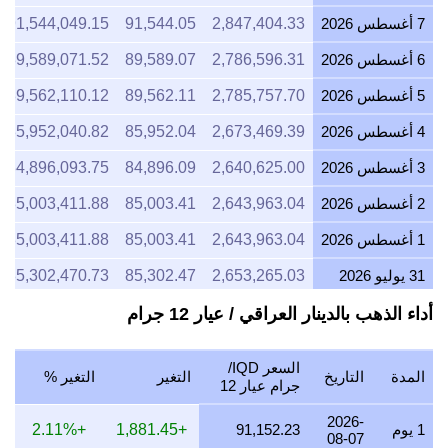
7 أغسطس 2026
2,847,404.33
91,544.05
91,544,049.15
6 أغسطس 2026
2,786,596.31
89,589.07
89,589,071.52
5 أغسطس 2026
2,785,757.70
89,562.11
89,562,110.12
4 أغسطس 2026
2,673,469.39
85,952.04
85,952,040.82
3 أغسطس 2026
2,640,625.00
84,896.09
84,896,093.75
2 أغسطس 2026
2,643,963.04
85,003.41
85,003,411.88
1 أغسطس 2026
2,643,963.04
85,003.41
85,003,411.88
31 يوليو 2026
2,653,265.03
85,302.47
85,302,470.73
30 يوليو 2026
2,684,720.58
86,313.77
86,313,766.71
أداء الذهب بالدينار العراقي / عيار 12 جرام
29 يوليو 2026
2,651,821.86
85,256.07
85,256,072.87
السعر IQD/
المدة
التاريخ
التغير
التغير %
28 يوليو 2026
2,640,929.92
84,905.90
84,905,896.91
جرام عيار 12
27 يوليو 2026
2,673,469.39
85,952.04
85,952,040.82
2026-
1 يوم
91,152.23
+1,881.45
+2.11%
08-07