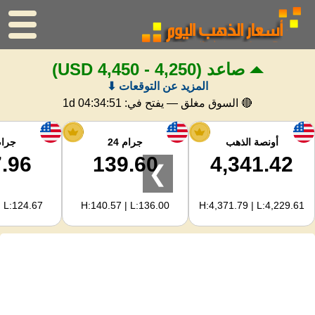
صاعد
(4,250 - 4,450 USD)
الرئيسية
المزيد عن التوقعات ⬇
سعر الذهب
🔴 السوق مغلق — يفتح في:
1d 04:34:50
اسعار الفضه
أونصة الذهب
جرام 24
جرام 
.96
139.60
4,341.42
❯
حاسبة الذهب
| L:124.67
H:140.57 | L:136.00
H:4,371.79 | L:4,229.61
لمشرفي المواقع
توقعات أسعار الذهب