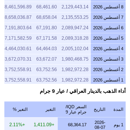
8 أغسطس 2026
2,129,443.14
68,461.60
68,461,596.89
7 أغسطس 2026
2,135,553.25
68,658.04
68,658,036.87
6 أغسطس 2026
2,089,947.24
67,191.80
67,191,803.64
5 أغسطس 2026
2,089,318.28
67,171.58
67,171,582.59
4 أغسطس 2026
2,005,102.04
64,464.03
64,464,030.61
3 أغسطس 2026
1,980,468.75
63,672.07
63,672,070.31
2 أغسطس 2026
1,982,972.28
63,752.56
63,752,558.91
1 أغسطس 2026
1,982,972.28
63,752.56
63,752,558.91
31 يوليو 2026
1,989,948.77
63,976.85
63,976,853.04
أداء الذهب بالدينار العراقي / عيار 9 جرام
30 يوليو 2026
2,013,540.44
64,735.33
64,735,325.03
السعر IQD/
المدة
التاريخ
التغير
التغير %
29 يوليو 2026
1,988,866.40
63,942.05
63,942,054.66
جرام عيار 9
28 يوليو 2026
1,980,697.44
63,679.42
63,679,422.68
2026-
1 يوم
68,364.17
+1,411.09
+2.11%
08-07