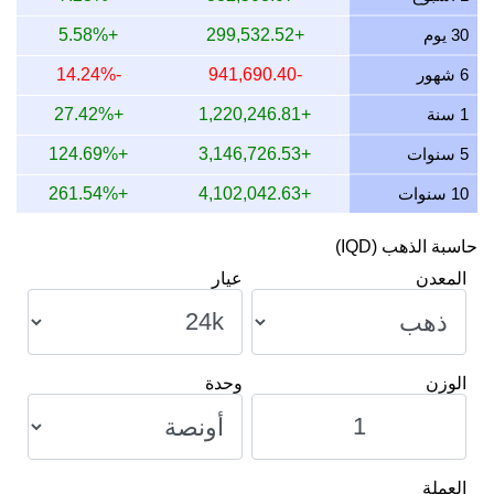
14 يوليو 2026
1,996,618.20
64,191.28
64,191,275.07
30 يوم
+299,532.52
+5.58%
13 يوليو 2026
1,966,482.11
63,222.40
63,222,399.77
6 شهور
-941,690.40
-14.24%
12 يوليو 2026
2,023,741.56
65,063.29
65,063,291.01
1 سنة
+1,220,246.81
+27.42%
11 يوليو 2026
2,023,741.56
65,063.29
65,063,291.01
5 سنوات
+3,146,726.53
+124.69%
10 سنوات
+4,102,042.63
+261.54%
حاسبة الذهب (IQD)
المعدن
عيار
الوزن
وحدة
العملة