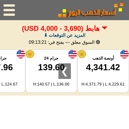
هابط
(3,690 - 4,000 USD)
الرئيسية
المزيد عن التوقعات ⬇
سعر الذهب
🔴 السوق مغلق — يفتح في:
09:13:21
اسعار الفضه
أونصة الذهب
جرام 24
جرام 
.96
139.60
4,341.42
❯
حاسبة الذهب
| L:124.67
H:140.57 | L:136.00
H:4,371.79 | L:4,229.61
لمشرفي المواقع
توقعات أسعار الذهب