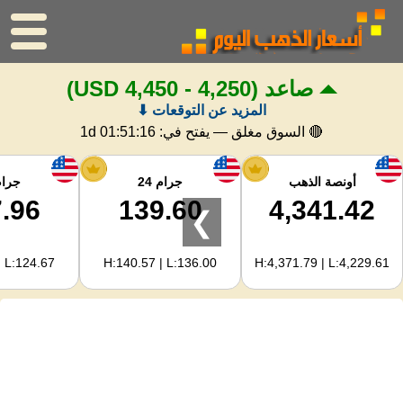
صاعد
(4,250 - 4,450 USD)
الرئيسية
المزيد عن التوقعات ⬇
سعر الذهب
🔴 السوق مغلق — يفتح في:
1d 01:51:15
اسعار الفضه
أونصة الذهب
جرام 24
جرام 
.96
139.60
4,341.42
❯
حاسبة الذهب
| L:124.67
H:140.57 | L:136.00
H:4,371.79 | L:4,229.61
لمشرفي المواقع
توقعات أسعار الذهب