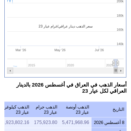
200k
180k
سعر الذهب دينار عراقي/غرام عيار 23
160k
140k
Mar '26
May '26
Jul '26
2015
2020
2025
أسعار الذهب في العراق في أغسطس 2026 بالدينار
العراقي لكل عيار 23
الذهب أونصة
الذهب جرام
الذهب كيلوغرام
التاريخ
عيار 23
عيار 23
عيار 23
8 أغسطس 2026
5,471,968.96
175,923.80
75,923,802.16