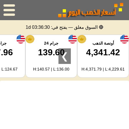
الرئيسية
🔴 السوق مغلق — يفتح في:
1d 03:36:29
سعر الذهب
أونصة الذهب
جرام 24
جرام 
.96
139.60
4,341.42
❯
اسعار الفضه
| L:124.67
H:140.57 | L:136.00
H:4,371.79 | L:4,229.61
حاسبة الذهب
لمشرفي المواقع
توقعات أسعار الذهب