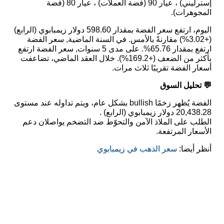
إسترليني) ، عيار 90 (فضة العملات) ، عيار 80 (فضة
المجوهرات).
اليوم، ارتفع سعر الفضة بمقدار 598.60 دولار زيمبابوي (الرابع)
(+3.02%) مقارنةً بالأمس. في السنة الماضية, سعر الفضة
ارتفع بمقدار 65.76%. على مدى 5 سنوات, سعر الفضة ارتفع
بأكثر من الضعف (+169.2%). خلال العقد الماضي، تضاعفت
أسعار الفضة تقريبًا ثلاث مرات.
💬 تحليل السوق
الفضة يُظهر زخمًا bullish بشكل عام، ويتم تداوله عند مستوى
20,438.28 دولار زيمبابوي (الرابع) .
الطلب على الملاذ الآمن والتحوّط ضد التضخم يواصلان دعم
الأسعار المرتفعة.
أنظر أيضا:
سعر الذهب في زيمبابوي