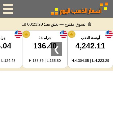
الرئيسية
🟢 السوق مفتوح — يغلق بعد:
1d 00:23:20
سعر الذهب
أونصة الذهب
جرام 24
جرام 
.04
136.40
4,242.11
❯
اسعار الفضه
| L:124.48
H:138.39 | L:135.80
H:4,304.05 | L:4,223.29
حاسبة الذهب
لمشرفي المواقع
توقعات أسعار الذهب