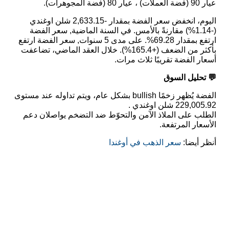
عيار 90 (فضة العملات) ، عيار 80 (فضة المجوهرات).
اليوم، انخفض سعر الفضة بمقدار -2,633.15 شلن اوغندي
(-1.14%) مقارنةً بالأمس. في السنة الماضية, سعر الفضة
ارتفع بمقدار 69.28%. على مدى 5 سنوات, سعر الفضة ارتفع
بأكثر من الضعف (+165.4%). خلال العقد الماضي، تضاعفت
أسعار الفضة تقريبًا ثلاث مرات.
💬 تحليل السوق
الفضة يُظهر زخمًا bullish بشكل عام، ويتم تداوله عند مستوى
229,005.92 شلن اوغندي .
الطلب على الملاذ الآمن والتحوّط ضد التضخم يواصلان دعم
الأسعار المرتفعة.
أنظر أيضا:
سعر الذهب في أوغندا