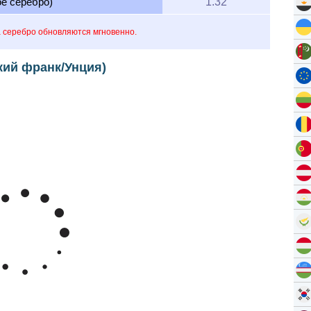
ое серебро)
1.32
 серебро обновляются мгновенно.
кий франк/Унция)