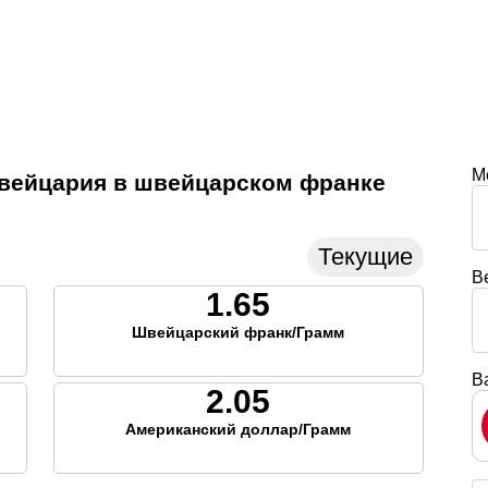
М
Швейцария в швейцарском франке
Текущие
В
1.65
Швейцарский франк/Грамм
В
2.05
Американский доллар/Грамм