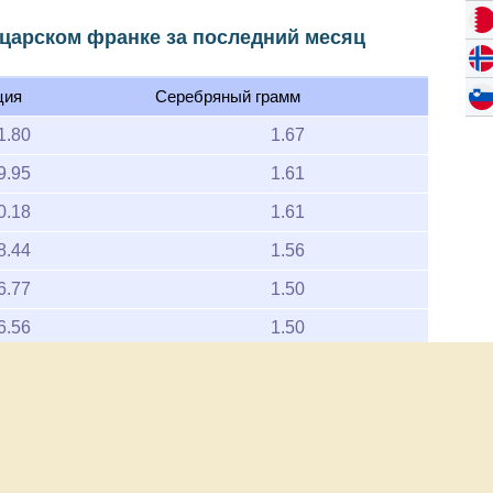
царском франке за последний месяц
ция
Серебряный грамм
1.80
1.67
9.95
1.61
0.18
1.61
8.44
1.56
6.77
1.50
6.56
1.50
6.56
1.50
6.76
1.50
7.27
1.52
7.46
1.53