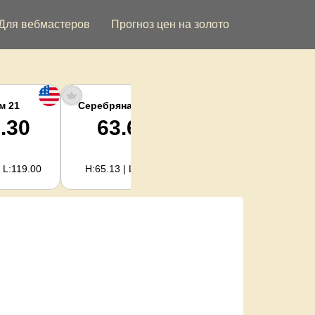
Для вебмастеров
Прогноз цен на золото
м 21
Серебряная унция
Серебро кг
.30
63.62
2,045.59
 L:119.00
H:65.13 | L:61.15
H:2,094.18 | L:1,966.08