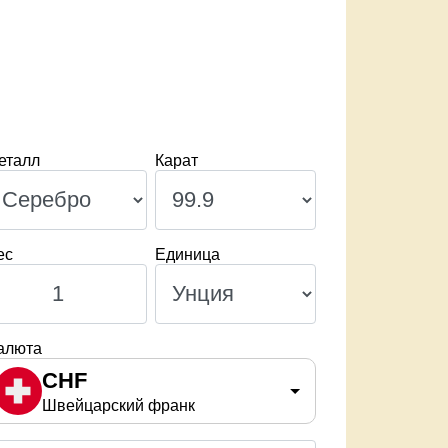
еталл
Карат
ес
Единица
алюта
CHF
Швейцарский франк