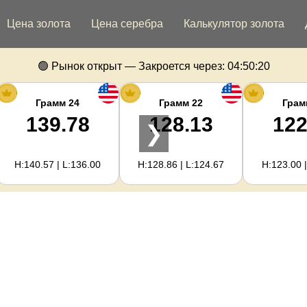
Цена золота
Цена серебра
Калькулятор золота
🟢 Рынок открыт — Закроется через:
04:50:19
Грамм 24
Грамм 22
Грам
139.78
128.13
122
❯
H:140.57 | L:136.00
H:128.86 | L:124.67
H:123.00 |