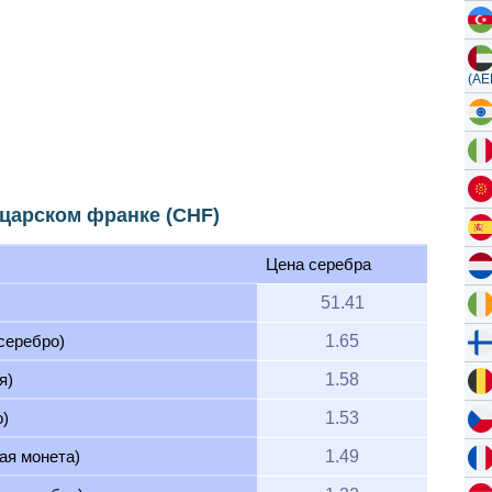
(AE
царском франке (CHF)
Цена серебра
51.41
 серебро)
1.65
я)
1.58
о)
1.53
ая монета)
1.49