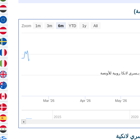
ة)
Zoom
1m
3m
6m
YTD
1y
All
ـسري لانكا روبية للأونصة
Mar '26
Apr '26
May '26
2015
2020
ري لانكية