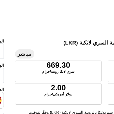
ال
لسري لانكية (LKR)
مباشر
669.30
ال
سري لانكا روبية/جرام
2.00
الع
دولار أمريكي/جرام
تعرض هذه الصفحة أسعار الفضة الحالية لليوم في سيريلانكا بالروبية السري لانكية (LKR) وفقًا لتوقيت