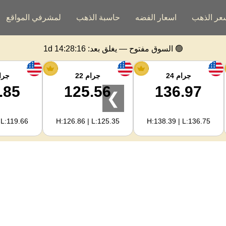
عر الذهب
اسعار الفضه
حاسبة الذهب
لمشرفي المواقع
🟢 السوق مفتوح — يغلق بعد:
1d 14:28:15
جرام 24
جرام 22
جرام
.85
125.56
136.97
❯
 L:119.66
H:126.86 | L:125.35
H:138.39 | L:136.75