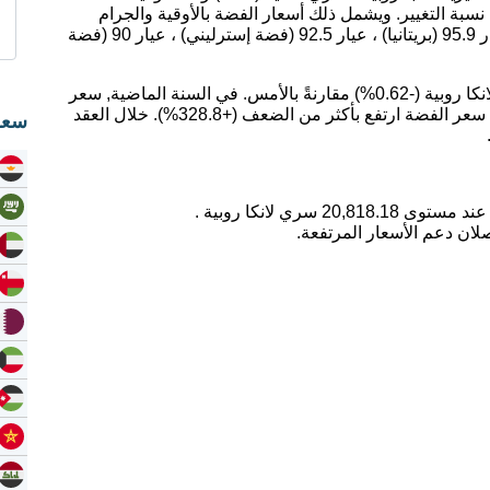
بة التغيير. ويشمل ذلك أسعار الفضة بالأوقية والجرام
لجميع عيارات الفضة ؛ عيار 99.9 (فضة نقية) ، عيار 95.9 (بريتانيا) ، عيار 92.5 (فضة إسترليني) ، عيار 90 (فضة
اليوم، انخفض سعر الفضة بمقدار -129.07 سري لانكا روبية (-0.62%) مقارنةً بالأمس. في السنة الماضية, سعر
الفضة ارتفع بمقدار 82.62%. على مدى 5 سنوات, سعر الفضة ارتفع بأكثر من الضعف (+328.8%). خلال العقد
سعر
لان دعم الأسعار المرتفعة.