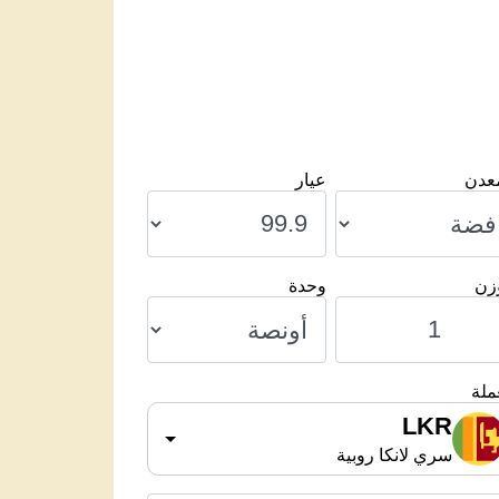
معدن
عيار
وزن
وحدة
ملة
LKR
سري لانكا روبية