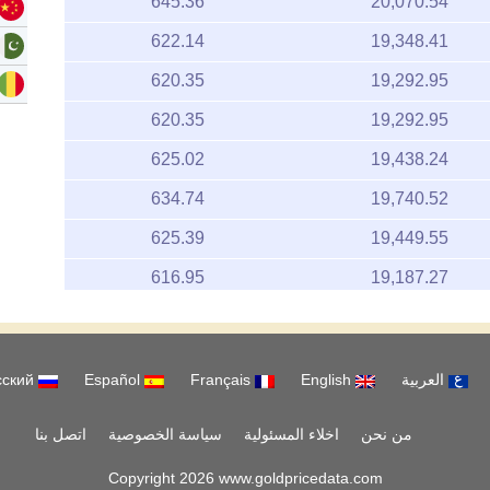
645.36
20,070.54
622.14
19,348.41
620.35
19,292.95
620.35
19,292.95
625.02
19,438.24
634.74
19,740.52
625.39
19,449.55
616.95
19,187.27
632.71
19,677.19
628.68
19,551.99
العربية
English
Français
Español
русский
628.68
19,551.99
19,665.68
من نحن
اخلاء المسئولية
632.34
سياسة الخصوصية
اتصل بنا
621.52
19,329.22
Copyright 2026 www.goldpricedata.com