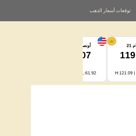
توقعات أسعار الذهب
 21
أونصة الفضة
فضة كجم
1,995.72
62.07
119
H:2,022.09 | L:1,990.93
H:62.89 | L:61.92
H:121.09 |