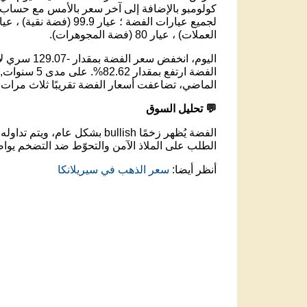
كولومبو بالإضافة إلى آخر سعر بالأمس مع حساب نس
العملات) ، عيار 80 (فضة المجوهرات).
الماضي، تضاعفت أسعار الفضة تقريبًا ثلاث مرات.
💬 تحليل السوق
الفضة يُظهر زخمًا bullish بشكل عام، ويتم تداوله عند مستوى 20,818.18 سري لانكا روبية .
الطلب على الملاذ الآمن والتحوّط ضد التضخم يواص
أنظر أيضا:
سعر الذهب في سيريلانكا