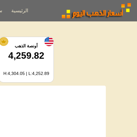
الرئيسية
س
أونصة الذهب
4,259.82
H:4,304.05 | L:4,252.89