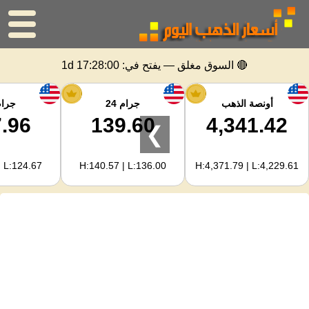
الرئيسية
🔴 السوق مغلق — يفتح في:
1d 17:28:00
سعر الذهب
أونصة الذهب
جرام 24
جرام 
.96
139.60
4,341.42
❯
اسعار الفضه
| L:124.67
H:140.57 | L:136.00
H:4,371.79 | L:4,229.61
حاسبة الذهب
لمشرفي المواقع
توقعات أسعار الذهب