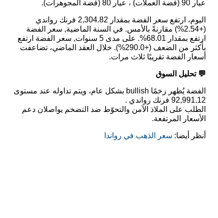
عيار 90 (فضة العملات) ، عيار 80 (فضة المجوهرات).
اليوم، ارتفع سعر الفضة بمقدار 2,304.82 فرنك رواندي
(+2.54%) مقارنةً بالأمس. في السنة الماضية, سعر الفضة
ارتفع بمقدار 68.01%. على مدى 5 سنوات, سعر الفضة ارتفع
بأكثر من الضعف (+290.0%). خلال العقد الماضي، تضاعفت
أسعار الفضة تقريبًا ثلاث مرات.
💬 تحليل السوق
الفضة يُظهر زخمًا bullish بشكل عام، ويتم تداوله عند مستوى
92,991.12 فرنك رواندي .
الطلب على الملاذ الآمن والتحوّط ضد التضخم يواصلان دعم
الأسعار المرتفعة.
أنظر أيضا:
سعر الذهب في رواندا