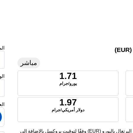
ال
)
مباشر
1.71
ال
يورو/جرام
1.97
الع
دولار أمريكي/جرام
تعرض هذه الصفحة أسعار الفضة الحالية لليوم في البرتغال باليورو (EUR) وفقًا لتوقيت بروكسل بالإضافة إلى