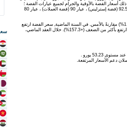
ك أسعار الفضة بالأوقية والجرام لجميع عيارات الفضة ؛
عيار 99.9 (فضة نقية) ، عيار 95.9 (بريتانيا) ، عيار 92.5 (فضة إسترليني) ، عيار 90 (فضة العملات) ، عيار 80
اليوم، انخفض سعر الفضة بمقدار -0.78 يورو (-1.44%) مقارنةً بالأمس. في السنة الماضية, سعر الفضة ارتفع
بمقدار 63.65%. على مدى 5 سنوات, سعر الفضة ارتفع بأكثر من الضعف (+157.3%). خلال العقد الماضي،
سعر
لان دعم الأسعار المرتفعة.