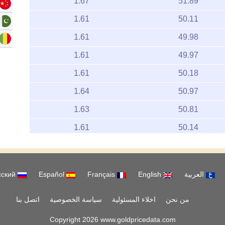
1.67
51.89
1.61
50.11
1.61
49.98
1.61
49.97
1.61
50.18
1.64
50.97
1.63
50.81
1.61
50.14
1.65
51.45
1.64
51.14
العربية
English
Français
Español
русский
1.64
51.13
51.49
من نحن
اخلاء المسئولية
1.66
سياسة الخصوصية
اتصل بنا
1.63
50.57
Copyright 2026 www.goldpricedata.com