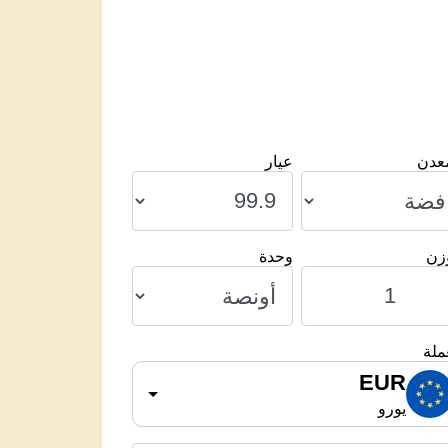
معدن
عيار
وزن
وحدة
ملة
EUR
يورو