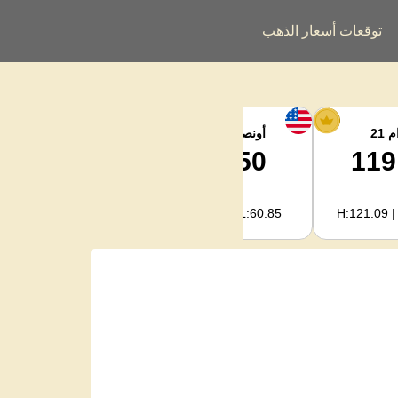
توقعات أسعار الذهب
 21
أونصة الفضة
فضة كجم
1,977.49
61.50
119
H:2,022.09 | L:1,956.72
H:62.89 | L:60.85
H:121.09 |