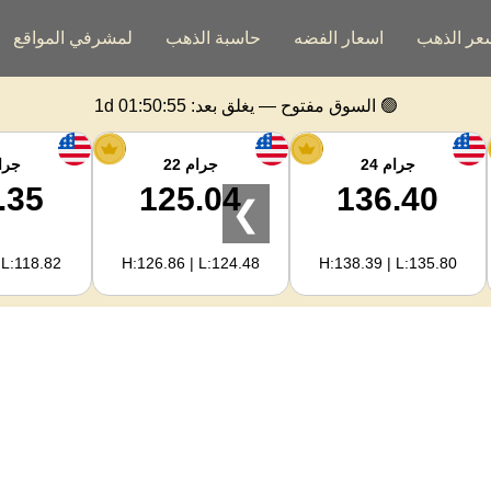
عر الذهب
اسعار الفضه
حاسبة الذهب
لمشرفي المواقع
🟢 السوق مفتوح — يغلق بعد:
1d 01:50:55
جرام 24
جرام 22
جرام
.35
125.04
136.40
❯
 L:118.82
H:126.86 | L:124.48
H:138.39 | L:135.80