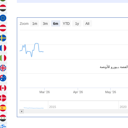
Zoom
1m
3m
6m
YTD
1y
All
فضة بـيورو للأونصة
Mar '26
Apr '26
May '26
2015
2020