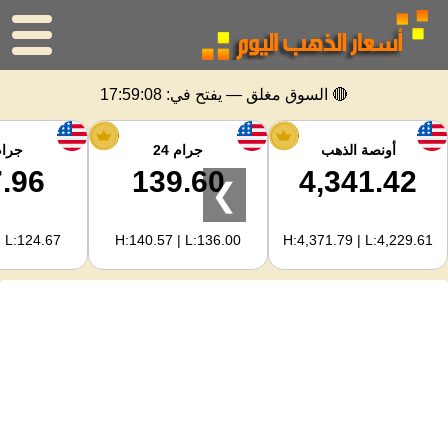
الرئيسية
🔴 السوق مغلق — يفتح في:
17:59:08
سعر الذهب
أونصة الذهب
جرام 24
جرام 
.96
139.60
4,341.42
❯
اسعار الفضه
| L:124.67
H:140.57 | L:136.00
H:4,371.79 | L:4,229.61
حاسبة الذهب
لمشرفي المواقع
توقعات أسعار الذهب