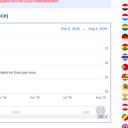
’argent sont mis à jour instantanément.
nce)
Feb 8, 2026
→
Aug 8, 2026
70
60
'argent en Euro par once
50
40
y '26
Jun '26
Jul '26
Aug '26
2020
2025