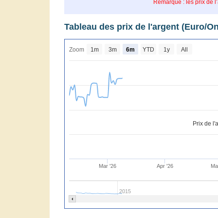
Remarque : les prix de l
Tableau des prix de l'argent (Euro/O
Zoom
1m
3m
6m
YTD
1y
All
Prix de l
Mar '26
Apr '26
Ma
2015