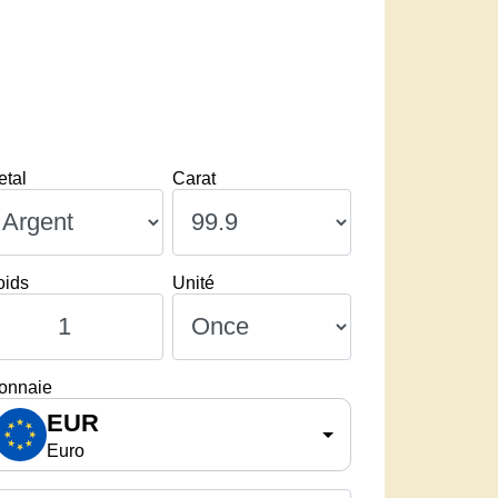
etal
Carat
oids
Unité
onnaie
EUR
Euro