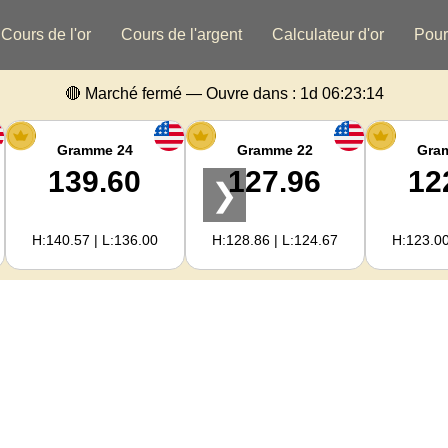
Cours de l'or
Cours de l'argent
Calculateur d'or
Pour
🔴 Marché fermé — Ouvre dans :
1d 06:23:14
Gramme 24
Gramme 22
Gra
139.60
127.96
12
❯
H:140.57 | L:136.00
H:128.86 | L:124.67
H:123.00