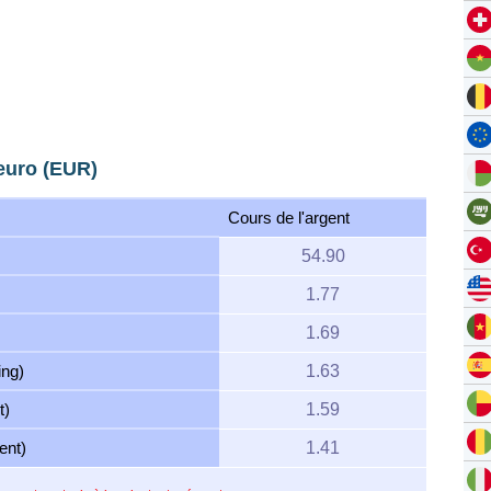
euro (EUR)
Cours de l'argent
54.90
1.77
1.69
ing)
1.63
t)
1.59
ent)
1.41