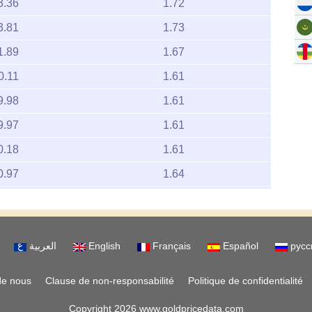
3.36
1.72
3.81
1.73
1.89
1.67
0.11
1.61
9.98
1.61
9.97
1.61
0.18
1.61
0.97
1.64
0.81
1.63
0.14
1.61
العربية
English
Français
Español
русс
1.45
1.65
1.14
1.64
de nous
Clause de non-responsabilité
Politique de confidentialité
1.13
1.64
Copyright 2026 www.goldpricedata.com