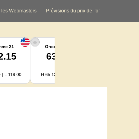
 les Webmasters
Prévisions du prix de l'or
mme 21
Once argent
Argent Kg
2.15
63.47
2,040.93
 | L:119.00
H:65.13 | L:61.15
H:2,094.18 | L:1,966.08