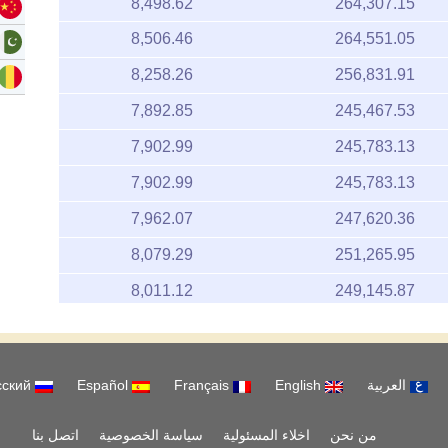
8,506.46
264,551.05
8,258.26
256,831.91
7,892.85
245,467.53
7,902.99
245,783.13
7,902.99
245,783.13
7,962.07
247,620.36
8,079.29
251,265.95
8,011.12
249,145.87
7,868.52
244,710.95
8,103.96
252,033.23
العربية
English
Français
Español
русский
8,289.75
257,811.32
8,055.88
250,538.01
من نحن
اخلاء المسئولية
سياسة الخصوصية
اتصل بنا
8,098.49
251,862.91
Copyright 2026 www.goldpricedata.com