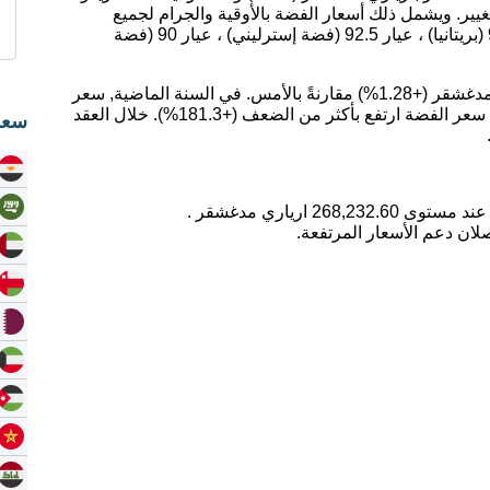
يير. ويشمل ذلك أسعار الفضة بالأوقية والجرام لجميع
عيارات الفضة ؛ عيار 99.9 (فضة نقية) ، عيار 95.9 (بريتانيا) ، عيار 92.5 (فضة إسترليني) ، عيار 90 (فضة
اليوم، ارتفع سعر الفضة بمقدار 3,391.43 ارياري مدغشقر (+1.28%) مقارنةً بالأمس. في السنة الماضية, سعر
الفضة ارتفع بمقدار 58.56%. على مدى 5 سنوات, سعر الفضة ارتفع بأكثر من الضعف (+181.3%). خلال العقد
سعر
لان دعم الأسعار المرتفعة.