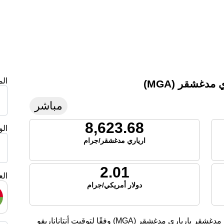
ال
دغشقر (MGA)
مباشر
8,623.68
ال
ارياري مدغشقر/جرام
2.01
الع
دولار أمريكي/جرام
تعرض هذه الصفحة أسعار الفضة الحالية لليوم في مدغشقر بارياري مدغشقر (MGA) وفقًا لتوقيت أنتاناناريفو