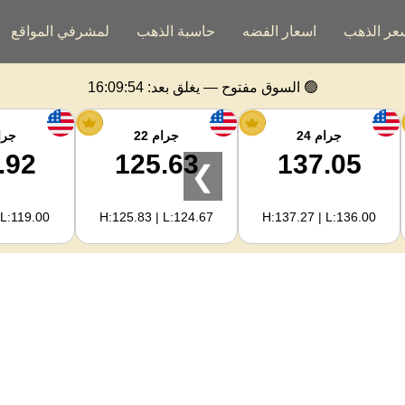
عر الذهب
اسعار الفضه
حاسبة الذهب
لمشرفي المواقع
🟢 السوق مفتوح — يغلق بعد:
16:09:53
جرام 24
جرام 22
جرام
.92
125.63
137.05
❯
 L:119.00
H:125.83 | L:124.67
H:137.27 | L:136.00