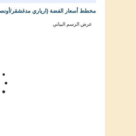
مخطط أسعار الفضة (ارياري مدغشقر/أونص
Feb 7, 2026
→
Aug 7, 2026
350k
300k
سعر الفضة 
250k
200k
Jun '26
Jul '26
Aug '26
2025
سعر سبائك الفضة في مدغشقر بارياري مد