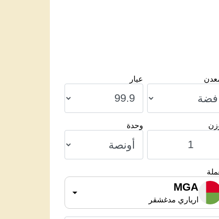
معدن
عيار
وزن
وحدة
ملة
MGA
ارياري مدغشقر