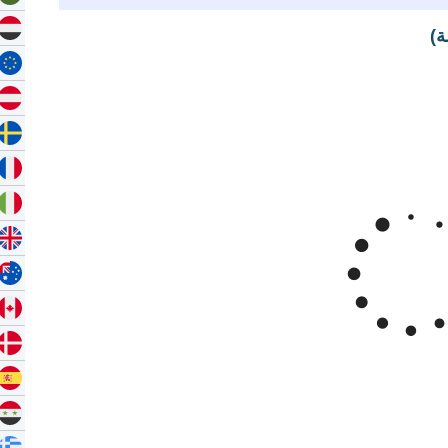
ة)
Zoom
1m
3m
6m
YTD
1y
All
بـارياري مدغشقر للأونصة
Mar '26
Apr '26
May '26
2015
2020
غشقر