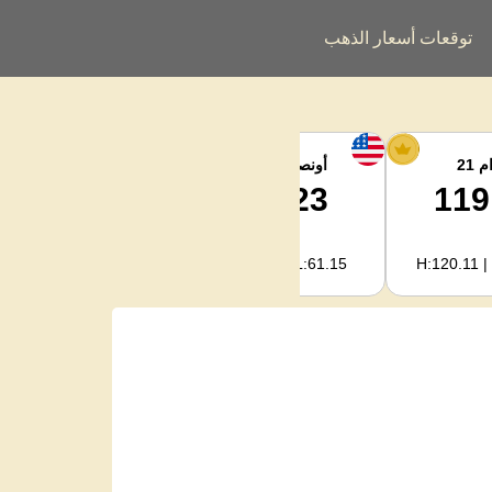
توقعات أسعار الذهب
 21
أونصة الفضة
فضة كجم
2,000.93
62.23
119
H:2,006.91 | L:1,966.08
H:62.42 | L:61.15
H:120.11 |