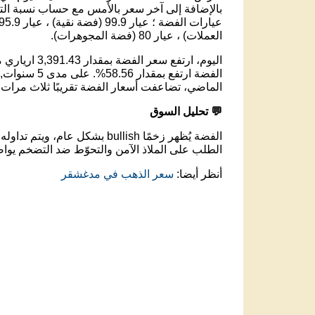
بالإضافة إلى آخر سعر بالأمس مع حساب نسبة التغ
العملات) ، عيار 80 (فضة المجوهرات).
الماضي، تضاعفت أسعار الفضة تقريبًا ثلاث مرات.
💬 تحليل السوق
الفضة يُظهر زخمًا bullish بشكل عام، ويتم تداوله عند مستوى 268,232.60 ارياري مدغشقر .
الطلب على الملاذ الآمن والتحوّط ضد التضخم يواص
أنظر أيضا:
سعر الذهب في مدغشقر