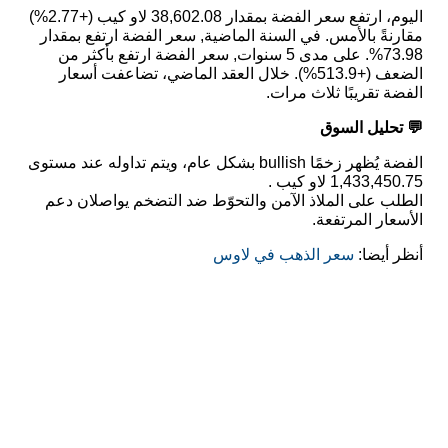
اليوم، ارتفع سعر الفضة بمقدار 38,602.08 لاو كيب (+2.77%)
مقارنةً بالأمس. في السنة الماضية, سعر الفضة ارتفع بمقدار
73.98%. على مدى 5 سنوات, سعر الفضة ارتفع بأكثر من
الضعف (+513.9%). خلال العقد الماضي، تضاعفت أسعار
الفضة تقريبًا ثلاث مرات.
💬 تحليل السوق
الفضة يُظهر زخمًا bullish بشكل عام، ويتم تداوله عند مستوى
1,433,450.75 لاو كيب .
الطلب على الملاذ الآمن والتحوّط ضد التضخم يواصلان دعم
الأسعار المرتفعة.
أنظر أيضا:
سعر الذهب في لاوس