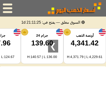
الرئيسية
🔴 السوق مغلق — يفتح في:
1d 21:11:25
سعر الذهب
أونصة الذهب
جرام 24
جرام 
.96
139.60
4,341.42
❯
اسعار الفضه
| L:124.67
H:140.57 | L:136.00
H:4,371.79 | L:4,229.61
حاسبة الذهب
لمشرفي المواقع
توقعات أسعار الذهب