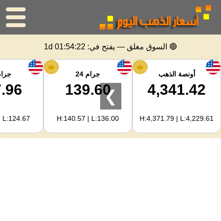
الرئيسية
🔴 السوق مغلق — يفتح في:
1d 01:54:22
سعر الذهب
أونصة الذهب
جرام 24
جرام 
.96
139.60
4,341.42
❯
اسعار الفضه
| L:124.67
H:140.57 | L:136.00
H:4,371.79 | L:4,229.61
حاسبة الذهب
لمشرفي المواقع
توقعات أسعار الذهب