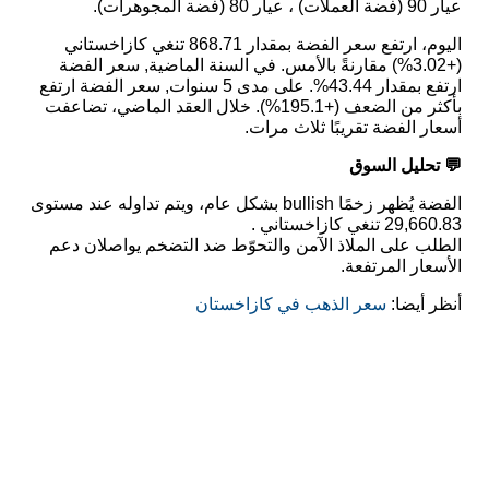
عيار 90 (فضة العملات) ، عيار 80 (فضة المجوهرات).
اليوم، ارتفع سعر الفضة بمقدار 868.71 تنغي كازاخستاني
(+3.02%) مقارنةً بالأمس. في السنة الماضية, سعر الفضة
ارتفع بمقدار 43.44%. على مدى 5 سنوات, سعر الفضة ارتفع
بأكثر من الضعف (+195.1%). خلال العقد الماضي، تضاعفت
أسعار الفضة تقريبًا ثلاث مرات.
💬 تحليل السوق
الفضة يُظهر زخمًا bullish بشكل عام، ويتم تداوله عند مستوى
29,660.83 تنغي كازاخستاني .
الطلب على الملاذ الآمن والتحوّط ضد التضخم يواصلان دعم
الأسعار المرتفعة.
أنظر أيضا:
سعر الذهب في كازاخستان