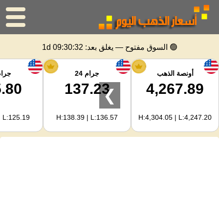
الرئيسية
🟢 السوق مفتوح — يغلق بعد:
1d 09:30:32
سعر الذهب
أونصة الذهب
جرام 24
جرام 
.80
137.23
4,267.89
❯
اسعار الفضه
| L:125.19
H:138.39 | L:136.57
H:4,304.05 | L:4,247.20
حاسبة الذهب
لمشرفي المواقع
توقعات أسعار الذهب