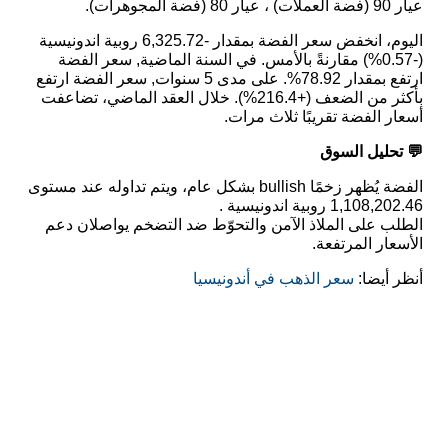
عيار 90 (فضة العملات) ، عيار 80 (فضة المجوهرات).
اليوم، انخفض سعر الفضة بمقدار -6,325.72 روبية اندونيسية
(-0.57%) مقارنةً بالأمس. في السنة الماضية, سعر الفضة
ارتفع بمقدار 78.92%. على مدى 5 سنوات, سعر الفضة ارتفع
بأكثر من الضعف (+216.4%). خلال العقد الماضي، تضاعفت
أسعار الفضة تقريبًا ثلاث مرات.
💬 تحليل السوق
الفضة يُظهر زخمًا bullish بشكل عام، ويتم تداوله عند مستوى
1,108,202.46 روبية اندونيسية .
الطلب على الملاذ الآمن والتحوّط ضد التضخم يواصلان دعم
الأسعار المرتفعة.
أنظر أيضا:
سعر الذهب في أندونيسيا