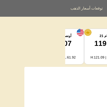
توقعات أسعار الذهب
 21
أونصة الفضة
فضة كجم
1,995.72
62.07
119
H:2,022.09 | L:1,990.93
H:62.89 | L:61.92
H:121.09 |