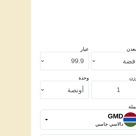
معدن
عيار
وزن
وحدة
ملة
GMD
دالاسي جامبي