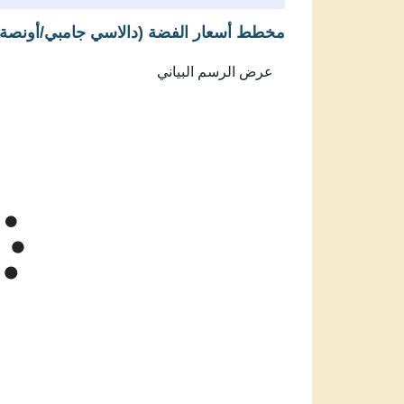
مخطط أسعار الفضة (دالاسي جامبي/أونصة)
Feb 6, 2026
→
Aug 6, 2026
6k
5k
سعر الفضة 
4k
3k
Jun '26
Jul '26
Aug '26
2025
سعر سبائك الفضة في غامبيا بالدالاسي الجا