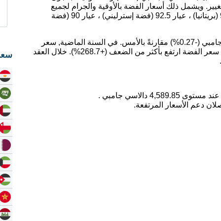
يير. ويشمل ذلك أسعار الفضة بالأوقية والجرام لجميع
عيارات الفضة ؛ عيار 99.9 (فضة نقية) ، عيار 95.9 (بريتانيا) ، عيار 92.5 (فضة إسترليني) ، عيار 90 (فضة
اليوم، انخفض سعر الفضة بمقدار -12.58 دالاسي جامبي (-0.27%) مقارنةً بالأمس. في السنة الماضية, سعر
الفضة ارتفع بمقدار 67.07%. على مدى 5 سنوات, سعر الفضة ارتفع بأكثر من الضعف (+268.7%). خلال العقد
سعر
لان دعم الأسعار المرتفعة.