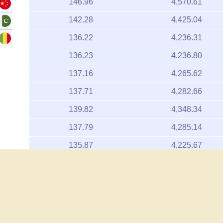
142.28
4,425.04
136.22
4,236.31
136.23
4,236.80
137.16
4,265.62
137.71
4,282.66
139.82
4,348.34
137.79
4,285.14
135.87
4,225.67
139.22
4,329.76
138.39
4,304.08
العربية
English
Français
Español
русский
138.39
4,304.08
4,331.79
من نحن
اخلاء المسئولية
139.29
سياسة الخصوصية
اتصل بنا
135.90
4,226.57
Copyright 2026 www.goldpricedata.com