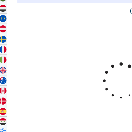
Zoom
1m
3m
6m
YTD
1y
All
بـدالاسي جامبي للأونصة
Mar '26
Apr '26
May '26
2015
2020
مبي