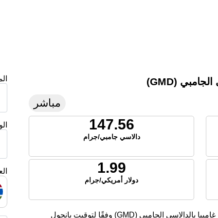
ال
امبي (GMD)
مباشر
147.56
ال
دالاسي جامبي/جرام
1.99
الع
دولار أمريكي/جرام
تعرض هذه الصفحة أسعار الفضة الحالية لليوم في غامبيا بالدالاسي الجامبي (GMD) وفقًا لتوقيت بانجول