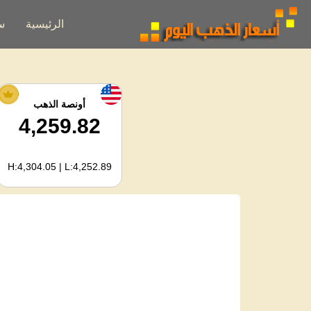
الرئيسية
س
أونصة الذهب
4,259.82
H:4,304.05 | L:4,252.89