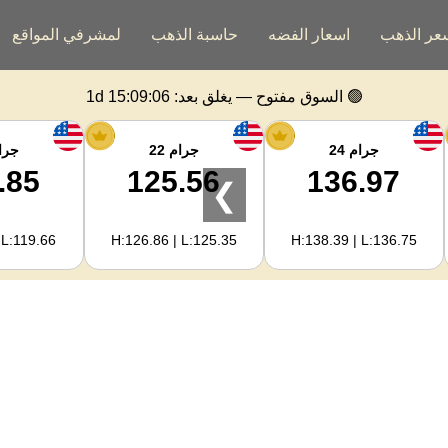
عر الذهب
اسعار الفضه
حاسبة الذهب
لمشرفي المواقع
🟢 السوق مفتوح — يغلق بعد:
1d 15:09:05
جرام 24
جرام 22
جرام
.85
125.56
136.97
❯
 L:119.66
H:126.86 | L:125.35
H:138.39 | L:136.75