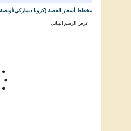
مخطط أسعار الفضة (كرونا دنماركي/أونصة)