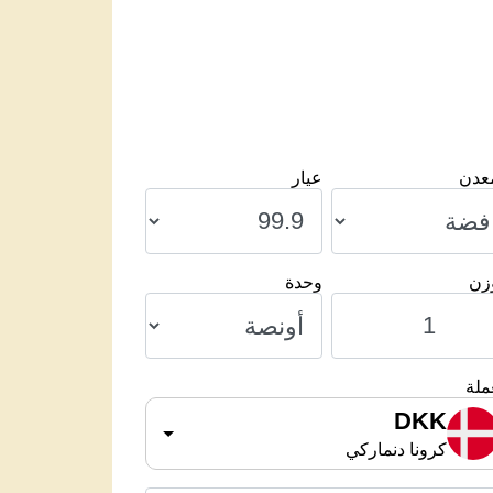
معدن
عيار
وزن
وحدة
ملة
DKK
كرونا دنماركي