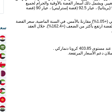
يير. ويشمل ذلك أسعار الفضة بالأوقية والجرام لجميع
عيارات الفضة ؛ عيار 99.9 (فضة نقية) ، عيار 95.9 (بريتانيا) ، عيار 92.5 (فضة إسترليني) ، عيار 90 (فضة
اليوم، ارتفع سعر الفضة بمقدار 4.19 كرونا دنماركي (+1.05%) مقارنةً بالأمس. في السنة الماضية, سعر الفضة
ارتفع بمقدار 65.02%. على مدى 5 سنوات, سعر الفضة ارتفع بأكثر من الضعف (+162.4%). خلال العقد
سعر
لان دعم الأسعار المرتفعة.