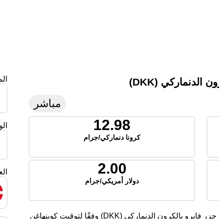
ال
الدنماركي (DKK)
مباشر
12.98
ال
كرونا دنماركي/جرام
2.00
الع
دولار أمريكي/جرام
تعرض هذه الصفحة أسعار الفضة الحالية لليوم في جزر فايرو بالكرون الدنماركي (DKK) وفقًا لتوقيت كوبنهاغن