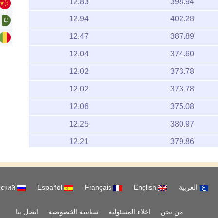
12.83
398.94
12.94
402.28
12.47
387.89
12.04
374.60
12.02
373.78
12.02
373.78
12.06
375.08
12.25
380.97
12.21
379.86
12.05
374.78
12.37
384.59
العربية
English
Français
Español
русский
12.30
382.38
12.30
382.38
من نحن
اخلاء المسئولية
سياسة الخصوصية
اتصل بنا