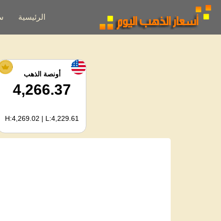
الرئيسية
س
أونصة الذهب
4,266.37
H:4,269.02 | L:4,229.61