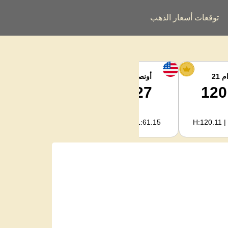
توقعات أسعار الذهب
 21
أونصة الفضة
فضة كجم
2,002.38
62.27
120
H:2,006.91 | L:1,966.08
H:62.42 | L:61.15
H:120.11 |