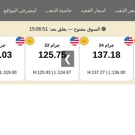
عر الذهب
اسعار الفضه
حاسبة الذهب
لمشرفي المواقع
🟢 السوق مفتوح — يغلق بعد:
15:06:50
جرام 24
جرام 22
جرام
.03
125.75
137.18
❯
 L:119.00
H:125.83 | L:124.67
H:137.27 | L:136.00