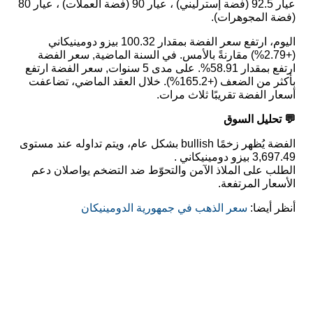
عيار 92.5 (فضة إسترليني) ، عيار 90 (فضة العملات) ، عيار 80
(فضة المجوهرات).
اليوم، ارتفع سعر الفضة بمقدار 100.32 بيزو دومينيكاني
(+2.79%) مقارنةً بالأمس. في السنة الماضية, سعر الفضة
ارتفع بمقدار 58.91%. على مدى 5 سنوات, سعر الفضة ارتفع
بأكثر من الضعف (+165.2%). خلال العقد الماضي، تضاعفت
أسعار الفضة تقريبًا ثلاث مرات.
💬 تحليل السوق
الفضة يُظهر زخمًا bullish بشكل عام، ويتم تداوله عند مستوى
3,697.49 بيزو دومينيكاني .
الطلب على الملاذ الآمن والتحوّط ضد التضخم يواصلان دعم
الأسعار المرتفعة.
أنظر أيضا:
سعر الذهب في جمهورية الدومينيكان