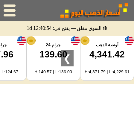
الرئيسية
🔴 السوق مغلق — يفتح في:
1d 12:40:54
سعر الذهب
أونصة الذهب
جرام 24
جرام 
.96
139.60
4,341.42
❯
اسعار الفضه
| L:124.67
H:140.57 | L:136.00
H:4,371.79 | L:4,229.61
حاسبة الذهب
لمشرفي المواقع
توقعات أسعار الذهب