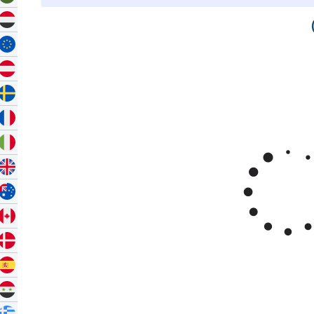
Zoom
1m
3m
6m
YTD
1y
All
بـأفغاني أفغاني للأونصة
Mar '26
Apr '26
May '26
2015
2020
أفغاني