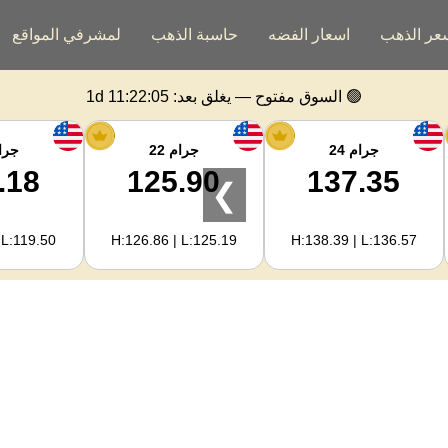
عر الذهب
اسعار الفضه
حاسبة الذهب
لمشرفي المواقع
🟢 السوق مفتوح — يغلق بعد:
1d 11:22:04
جرام 24
جرام 22
جرام
.18
125.90
137.35
❯
 L:119.50
H:126.86 | L:125.19
H:138.39 | L:136.57