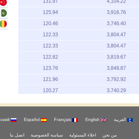
125.94
3,916.76
120.46
3,746.40
122.33
3,804.47
122.33
3,804.47
122.82
3,819.67
123.76
3,848.87
121.96
3,792.92
120.27
3,740.29
124.17
3,861.68
124.37
3,867.85
العربية
English
Français
Español
русский
124.37
3,867.85
3,892.76
من نحن
اخلاء المسئولية
125.17
سياسة الخصوصية
اتصل بنا
122.03
3,795.28
Copyright 2026 www.goldpricedata.com