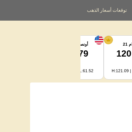
توقعات أسعار الذهب
 21
أونصة الفضة
فضة كجم
1,986.85
61.79
120
H:2,022.09 | L:1,978.04
H:62.89 | L:61.52
H:121.09 |