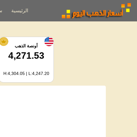
الرئيسية
س
أونصة الذهب
4,271.53
H:4,304.05 | L:4,247.20