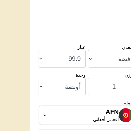
معدن
عيار
وزن
وحدة
ملة
AFN
أفغاني أفغاني