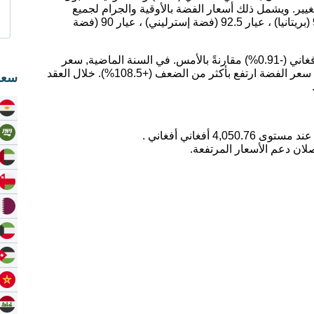
يير. ويشمل ذلك أسعار الفضة بالأوقية والجرام لجميع
عيارات الفضة ؛ عيار 99.9 (فضة نقية) ، عيار 95.9 (بريتانيا) ، عيار 92.5 (فضة إسترليني) ، عيار 90 (فضة
اليوم، انخفض سعر الفضة بمقدار -36.94 أفغاني أفغاني (-0.91%) مقارنةً بالأمس. في السنة الماضية, سعر
الفضة ارتفع بمقدار 53.81%. على مدى 5 سنوات, سعر الفضة ارتفع بأكثر من الضعف (+108.5%). خلال العقد
سعر
لان دعم الأسعار المرتفعة.