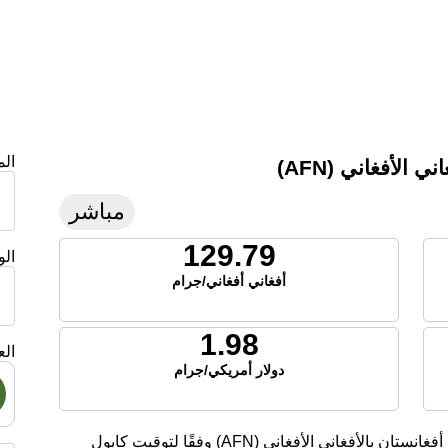
ال
الأفغاني (AFN)
مباشر
129.79
ال
أفغاني أفغاني/جرام
1.98
الع
دولار أمريكي/جرام
تعرض هذه الصفحة أسعار الفضة الحالية لليوم في أفغانستان بالأفغاني الأفغاني (AFN) وفقًا لتوقيت كابول