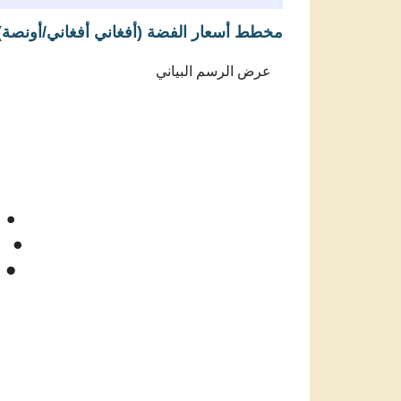
مخطط أسعار الفضة (أفغاني أفغاني/أونصة)
Feb 6, 2026
→
Aug 6, 2026
5k
سعر الفضة 
4k
3k
Jun '26
Jul '26
Aug '26
2025
سعر سبائك الفضة في أفغانستان بالأفغاني ال