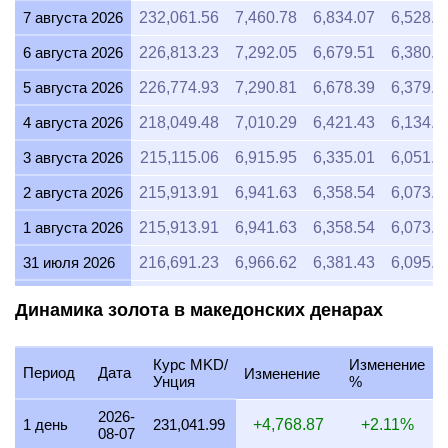
7 августа 2026
232,061.56
7,460.78
6,834.07
6,528.1
6 августа 2026
226,813.23
7,292.05
6,679.51
6,380.5
5 августа 2026
226,774.93
7,290.81
6,678.39
6,379.4
4 августа 2026
218,049.48
7,010.29
6,421.43
6,134.0
3 августа 2026
215,115.06
6,915.95
6,335.01
6,051.4
2 августа 2026
215,913.91
6,941.63
6,358.54
6,073.9
1 августа 2026
215,913.91
6,941.63
6,358.54
6,073.9
31 июля 2026
216,691.23
6,966.62
6,381.43
6,095.8
30 июля 2026
219,793.98
7,066.38
6,472.80
6,183.0
Динамика золота в македонских денарах
29 июля 2026
218,714.53
7,031.67
6,441.01
6,152.7
Курс MKD/
Изменение
28 июля 2026
218,328.21
7,019.25
6,429.63
6,141.8
Период
Дата
Изменение
Унция
%
27 июля 2026
220,162.14
7,078.21
6,483.64
6,193.4
2026-
1 день
231,041.99
+4,768.87
+2.11%
08-07
26 июля 2026
219,070.70
7,043.12
6,451.50
6,162.7