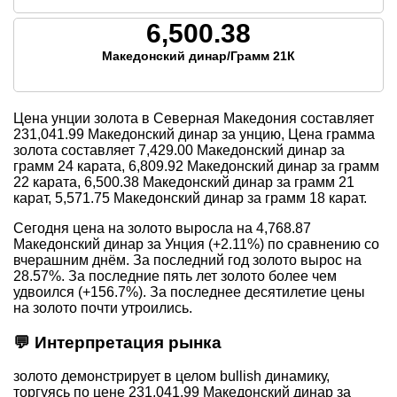
6,500.38
Македонский динар/Грамм 21К
Цена унции золота в Северная Македония составляет
231,041.99
Македонский динар за унцию, Цена грамма
золота составляет
7,429.00
Македонский динар за
грамм 24 карата,
6,809.92
Македонский динар за грамм
22 карата,
6,500.38
Македонский динар за грамм 21
карат,
5,571.75
Македонский динар за грамм 18 карат.
Сегодня цена на золото выросла на 4,768.87
Македонский динар за Унция (+2.11%) по сравнению со
вчерашним днём. За последний год золото вырос на
28.57%. За последние пять лет золото более чем
удвоился (+156.7%). За последнее десятилетие цены
на золото почти утроились.
💬 Интерпретация рынка
золото демонстрирует в целом bullish динамику,
торгуясь по цене 231,041.99 Македонский динар за