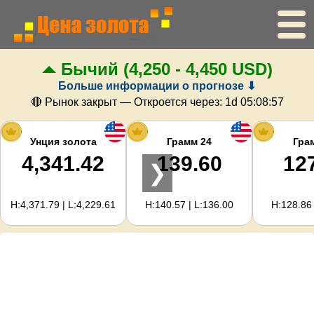
Бычий
(4,250 - 4,450 USD)
Главная
Больше информации о прогнозе ⬇
Цена золота
🔴 Рынок закрыт — Откроется через:
1d 05:08:57
Цена серебра
Унция золота
Грамм 24
Гра
4,341.42
139.60
12
❯
Калькулятор золота
H:4,371.79 | L:4,229.61
H:140.57 | L:136.00
H:128.86 
Для вебмастеров
Прогноз цен на золото