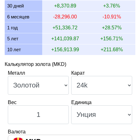
30 дней
+8,370.89
+3.76%
12 июля 2026
222,110.16
7,140.84
6,541.01
6,248.2
6 месяцев
-28,296.00
-10.91%
11 июля 2026
222,110.16
7,140.84
6,541.01
6,248.2
1 год
+51,336.72
+28.57%
10 июля 2026
221,091.47
7,108.09
6,511.01
6,219.5
5 лет
+141,039.87
+156.71%
10 лет
+156,913.99
+211.68%
Калькулятор золота (MKD)
Металл
Карат
Вес
Единица
Валюта