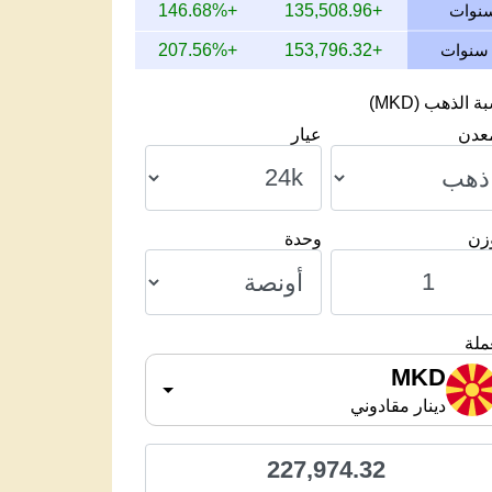
+146.68%
+135,508.96
+207.56%
+153,796.32
 الذهب (MKD)
معدن
عيار
وزن
وحدة
ملة
MKD
دينار مقادوني
227,974.32