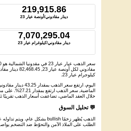
219,915.86
دينار مقادوني/أونصة عيار 23
7,070,295.04
دينار مقادوني/كيلوغرام عيار 23
سعر الذهب عيار عيار 23 في مقدونيا الشمالية هو
0
مقادوني لكل أونصة عيار 23,
82,468.45
دينار مقادو
كيلوجرام عيار 23.
خلال العقد الماضي، تضاعفت أسعار الذهب تقريبًا ث
💬 تحليل السوق
الذهب يُظهر زخمًا bullish بشكل عام، ويتم تداوله عند مستوى 7,070.30 دينار مقادوني لكل جرام عيار 23.
الطلب على الملاذ الآمن والتحوّط ضد التضخم يواصل