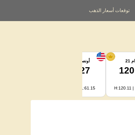
توقعات أسعار الذهب
 21
أونصة الفضة
فضة كجم
2,002.38
62.27
120
H:2,006.91 | L:1,966.08
H:62.42 | L:61.15
H:120.11 |