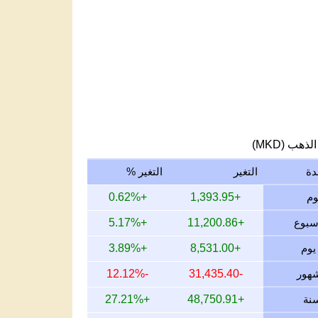
لذهب (MKD)
دة
التغير
التغير %
+0.62%
+1,393.95
+5.17%
+11,200.86
+3.89%
+8,531.00
-12.12%
-31,435.40
+27.21%
+48,750.91