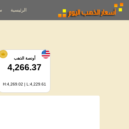
الرئيسية
س
أونصة الذهب
4,266.37
H:4,269.02 | L:4,229.61