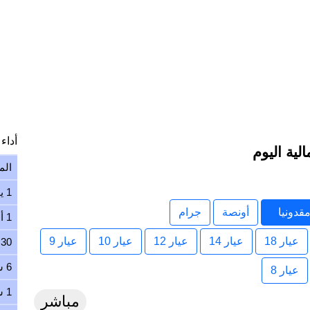
أداء ا
الم
1 يوم
قدونيا
أونصة
جرام
1 أسبوع
عيار 18
عيار 14
عيار 12
عيار 10
عيار 9
30 يوم
6 شهور
عيار 8
1 سنة
مباشر