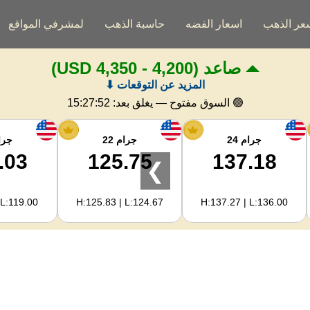
عر الذهب
اسعار الفضه
حاسبة الذهب
لمشرفي المواقع
صاعد
(4,200 - 4,350 USD)
المزيد عن التوقعات ⬇
🟢 السوق مفتوح — يغلق بعد:
15:27:52
جرام 24
جرام 22
جرام
.03
125.75
137.18
❯
 L:119.00
H:125.83 | L:124.67
H:137.27 | L:136.00