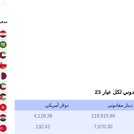
سعر 
ني لكل عيار 23
دينار مقادوني
دولار أمريكي
4,118.36
219,915.86
132.41
7,070.30