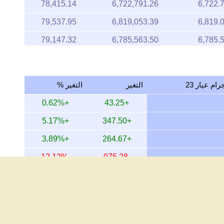
78,415.14
6,722,791.26
6,722.
79,537.95
6,819,053.39
6,819.
79,147.32
6,785,563.50
6,785.
79,007.52
6,773,578.00
6,773.
79,671.17
6,830,475.31
6,830.
التغير
التغير %
79,276.21
6,796,613.84
6,796.
+0.62%
+43.25
79,276.21
6,796,613.84
6,796.
+5.17%
+347.50
79,601.27
6,824,482.35
6,824.
+3.89%
+264.67
78,927.67
6,766,732.61
6,766.
-12.12%
-975.28
81,074.26
6,950,766.58
6,950.
+27.21%
+1,512.48
79,364.13
6,804,151.05
6,804.
+146.68%
+4,204.13
77,965.88
6,684,274.69
6,684.
+207.56%
+4,771.49
78,296.37
6,712,608.48
6,712.