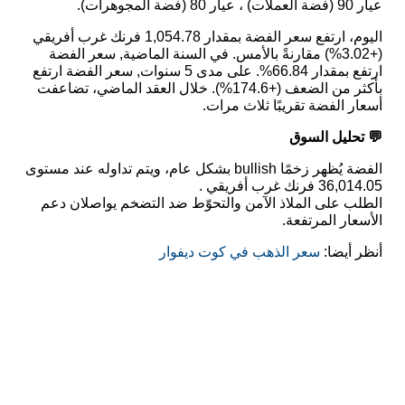
عيار 90 (فضة العملات) ، عيار 80 (فضة المجوهرات).
اليوم، ارتفع سعر الفضة بمقدار 1,054.78 فرنك غرب أفريقي
(+3.02%) مقارنةً بالأمس. في السنة الماضية, سعر الفضة
ارتفع بمقدار 66.84%. على مدى 5 سنوات, سعر الفضة ارتفع
بأكثر من الضعف (+174.6%). خلال العقد الماضي، تضاعفت
أسعار الفضة تقريبًا ثلاث مرات.
💬 تحليل السوق
الفضة يُظهر زخمًا bullish بشكل عام، ويتم تداوله عند مستوى
36,014.05 فرنك غرب أفريقي .
الطلب على الملاذ الآمن والتحوّط ضد التضخم يواصلان دعم
الأسعار المرتفعة.
أنظر أيضا:
سعر الذهب في كوت ديفوار