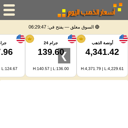
الرئيسية
🔴 السوق مغلق — يفتح في:
06:29:47
سعر الذهب
أونصة الذهب
جرام 24
جرام 
.96
139.60
4,341.42
❯
اسعار الفضه
| L:124.67
H:140.57 | L:136.00
H:4,371.79 | L:4,229.61
حاسبة الذهب
لمشرفي المواقع
توقعات أسعار الذهب