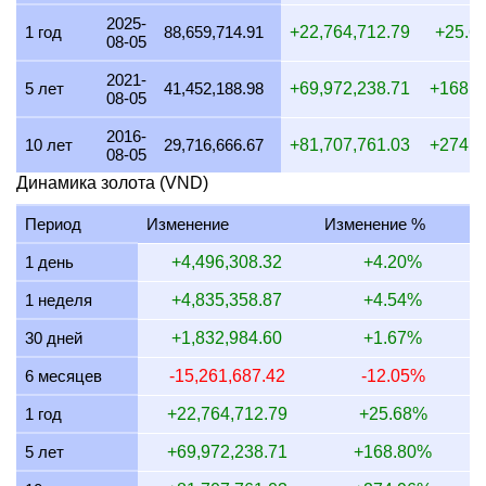
2025-
17 июля 2026
105,602,531.08
3,395,121.37
2,546,341
1 год
88,659,714.91
+22,764,712.79
+25.6
08-05
16 июля 2026
104,595,617.53
3,362,749.10
2,522,061
2021-
5 лет
41,452,188.98
+69,972,238.71
+168.
08-05
15 июля 2026
106,729,674.80
3,431,359.04
2,573,519
2016-
14 июля 2026
106,764,037.31
3,432,463.80
2,574,347
10 лет
29,716,666.67
+81,707,761.03
+274.
08-05
13 июля 2026
105,020,000.00
3,376,393.00
2,532,294
Динамика золота (VND)
12 июля 2026
108,096,312.62
3,475,296.45
2,606,472
Период
Изменение
Изменение %
11 июля 2026
108,096,312.62
3,475,296.45
2,606,472
1 день
+4,496,308.32
+4.20%
10 июля 2026
107,653,688.52
3,461,066.09
2,595,799
1 неделя
+4,835,358.87
+4.54%
9 июля 2026
108,657,024.79
3,493,323.35
2,619,992
30 дней
+1,832,984.60
+1.67%
8 июля 2026
106,890,366.83
3,436,525.29
2,577,393
6 месяцев
-15,261,687.42
-12.05%
7 июля 2026
109,093,668.07
3,507,361.43
2,630,521
1 год
+22,764,712.79
+25.68%
5 лет
+69,972,238.71
+168.80%