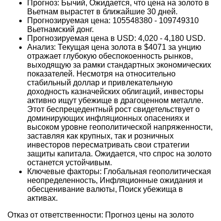
Прогноз: Бычий, Ожидается, что цена на золото в
Вьетнам вырастет в ближайшие 30 дней.
Прогнозируемая цена: 105548380 - 109749310
Вьетнамский донг.
Прогнозируемая цена в USD: 4,020 - 4,180 USD.
Анализ: Текущая цена золота в $4071 за унцию
отражает глубокую обеспокоенность рынков,
выходящую за рамки стандартных экономических
показателей. Несмотря на относительно
стабильный доллар и привлекательную
доходность казначейских облигаций, инвесторы
активно ищут убежище в драгоценном металле.
Этот беспрецедентный рост свидетельствует о
доминирующих инфляционных опасениях и
высоком уровне геополитической напряженности,
заставляя как крупных, так и розничных
инвесторов пересматривать свои стратегии
защиты капитала. Ожидается, что спрос на золото
останется устойчивым.
Ключевые факторы: Глобальная геополитическая
неопределенность, Инфляционные ожидания и
обесценивание валюты, Поиск убежища в
активах.
Отказ от ответственности: Прогноз цены на золото