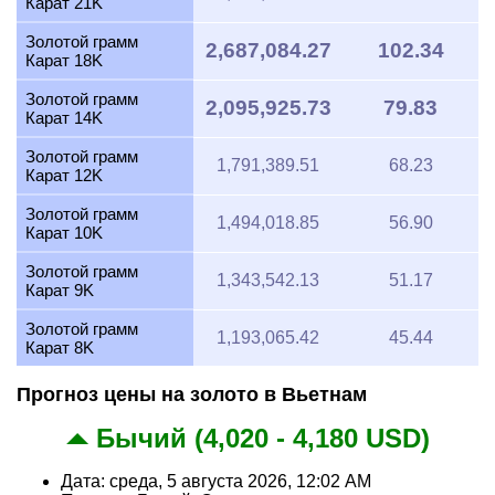
Карат 21K
Золотой грамм
2,687,084.27
102.34
Карат 18K
Золотой грамм
2,095,925.73
79.83
Карат 14K
Золотой грамм
1,791,389.51
68.23
Карат 12K
Золотой грамм
1,494,018.85
56.90
Карат 10K
Золотой грамм
1,343,542.13
51.17
Карат 9K
Золотой грамм
1,193,065.42
45.44
Карат 8K
Прогноз цены на золото в Вьетнам
Бычий (4,020 - 4,180 USD)
Дата: среда, 5 августа 2026, 12:02 AM