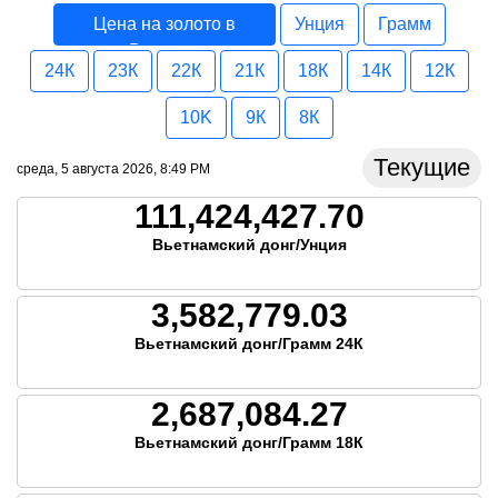
Цена на золото в
Унция
Грамм
Вьетнам
24К
23К
22К
21К
18К
14К
12К
10K
9К
8К
Текущие
среда, 5 августа 2026, 8:49 PM
111,424,427.70
Вьетнамский донг/Унция
3,582,779.03
Вьетнамский донг/Грамм 24К
2,687,084.27
Вьетнамский донг/Грамм 18К