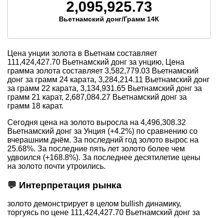
2,095,925.73
Вьетнамский донг/Грамм 14К
Цена унции золота в Вьетнам составляет
111,424,427.70
Вьетнамский донг за унцию, Цена
грамма золота составляет
3,582,779.03
Вьетнамский
донг за грамм 24 карата,
3,284,214.11
Вьетнамский донг
за грамм 22 карата,
3,134,931.65
Вьетнамский донг за
грамм 21 карат,
2,687,084.27
Вьетнамский донг за
грамм 18 карат.
Сегодня цена на золото выросла на 4,496,308.32
Вьетнамский донг за Унция (+4.2%) по сравнению со
вчерашним днём. За последний год золото вырос на
25.68%. За последние пять лет золото более чем
удвоился (+168.8%). За последнее десятилетие цены
на золото почти утроились.
💬 Интерпретация рынка
золото демонстрирует в целом bullish динамику,
торгуясь по цене 111,424,427.70 Вьетнамский донг за