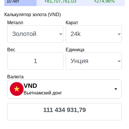
10 лет
+81,707,761.03
+274.96%
Калькулятор золота (VND)
Металл
Карат
Вес
Единица
Валюта
VND
Вьетнамский донг
111 434 931,79