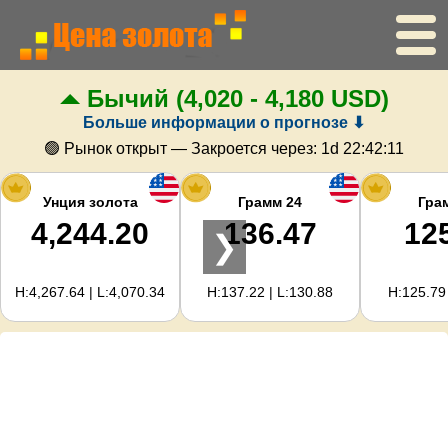
Бычий
(4,020 - 4,180 USD)
Главная
Больше информации о прогнозе ⬇
Цена золота
🟢 Рынок открыт — Закроется через:
1d 22:42:11
Цена серебра
Унция золота
Грамм 24
Гра
4,244.20
136.47
12
❯
Калькулятор золота
H:4,267.64 | L:4,070.34
H:137.22 | L:130.88
H:125.79 
Для вебмастеров
Прогноз цен на золото