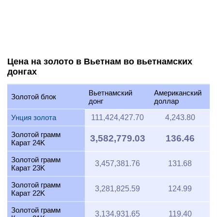
Цена на золото в Вьетнам во вьетнамских
донгах
Вьетнамский
Американский
Золотой блок
донг
доллар
Унция золота
111,424,427.70
4,243.80
Золотой грамм
3,582,779.03
136.46
Карат 24K
Золотой грамм
3,457,381.76
131.68
Карат 23K
Золотой грамм
3,281,825.59
124.99
Карат 22K
Золотой грамм
3,134,931.65
119.40