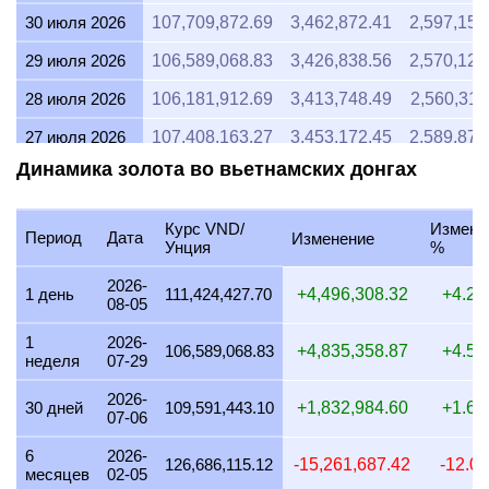
30 июля 2026
107,709,872.69
3,462,872.41
2,597,154
29 июля 2026
106,589,068.83
3,426,838.56
2,570,128
28 июля 2026
106,181,912.69
3,413,748.49
2,560,311
27 июля 2026
107,408,163.27
3,453,172.45
2,589,879
Динамика золота во вьетнамских донгах
26 июля 2026
106,557,214.43
3,425,814.44
2,569,360
25 июля 2026
106,587,044.53
3,426,773.48
2,570,080
Курс VND/
Измене
Период
Дата
Изменение
Унция
%
24 июля 2026
107,020,325.20
3,440,703.46
2,580,527
2026-
23 июля 2026
106,541,657.79
3,425,314.30
2,568,985
1 день
111,424,427.70
+4,496,308.32
+4.2
08-05
22 июля 2026
109,179,783.32
3,510,130.03
2,632,597
1
2026-
106,589,068.83
+4,835,358.87
+4.5
неделя
07-29
21 июля 2026
106,974,761.37
3,439,238.58
2,579,428
2026-
20 июля 2026
105,180,128.23
3,381,541.12
2,536,155
30 дней
109,591,443.10
+1,832,984.60
+1.6
07-06
19 июля 2026
105,602,531.08
3,395,121.37
2,546,341
6
2026-
126,686,115.12
-15,261,687.42
-12.0
месяцев
02-05
18 июля 2026
105,602,531.08
3,395,121.37
2,546,341