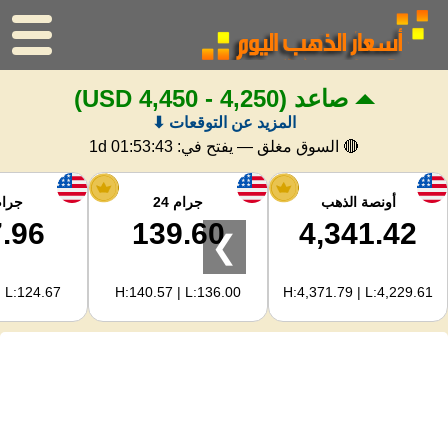
صاعد
(4,250 - 4,450 USD)
الرئيسية
المزيد عن التوقعات ⬇
سعر الذهب
🔴 السوق مغلق — يفتح في:
1d 01:53:43
اسعار الفضه
أونصة الذهب
جرام 24
جرام 
.96
139.60
4,341.42
❯
حاسبة الذهب
| L:124.67
H:140.57 | L:136.00
H:4,371.79 | L:4,229.61
لمشرفي المواقع
توقعات أسعار الذهب