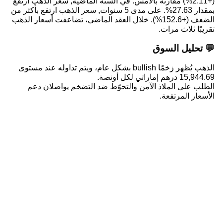
(+2.11%) مقارنةً بالأمس. في السنة الماضية, سعر الذهب ارتفع
بمقدار 27.63%. على مدى 5 سنوات, سعر الذهب ارتفع بأكثر من
الضعف (+152.6%). خلال العقد الماضي، تضاعفت أسعار الذهب
تقريبًا ثلاث مرات.
💬 تحليل السوق
الذهب يُظهر زخمًا bullish بشكل عام، ويتم تداوله عند مستوى
15,944.69 درهم إماراتي لكل أونصة.
الطلب على الملاذ الآمن والتحوّط ضد التضخم يواصلان دعم
الأسعار المرتفعة.