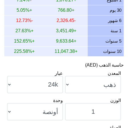
13 يوليو 2026
481.79
441.32
361.35
30 يوم
+766.80
+5.05%
12 يوليو 2026
495.61
453.98
371.70
6 شهور
-2,326.45
-12.73%
11 يوليو 2026
495.61
453.98
371.70
1 سنة
+3,451.49
+27.63%
10 يوليو 2026
493.64
452.18
370.23
5 سنوات
+9,633.64
+152.65%
10 سنوات
+11,047.38
+225.58%
حاسبة الذهب (AED)
المعدن
عيار
الوزن
وحدة
العملة