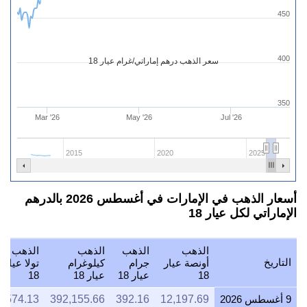
450
400
سعر الذهب درهم إماراتي/غرام عيار 18
350
Mar '26
May '26
Jul '26
2015
2020
2025
أسعار الذهب في الإمارات في أغسطس 2026 بالدرهم
الإماراتي لكل عيار 18
الذهب
الذهب
الذهب
الذهب
التاريخ
أونصة عيار
جرام
كيلوغرام
تولا عيار
18
عيار 18
عيار 18
18
9 أغسطس 2026
12,197.69
392.16
392,155.66
4,574.13