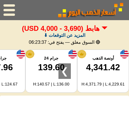
هابط
(3,690 - 4,000 USD)
الرئيسية
المزيد عن التوقعات ⬇
سعر الذهب
🔴 السوق مغلق — يفتح في:
06:23:36
اسعار الفضه
أونصة الذهب
جرام 24
جرام 
.96
139.60
4,341.42
❯
حاسبة الذهب
| L:124.67
H:140.57 | L:136.00
H:4,371.79 | L:4,229.61
لمشرفي المواقع
توقعات أسعار الذهب