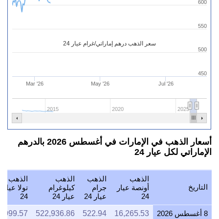
600
550
سعر الذهب درهم إماراتي/غرام عيار 24
500
450
Mar '26
May '26
Jul '26
2015
2020
2025
أسعار الذهب في الإمارات في أغسطس 2026 بالدرهم
الإماراتي لكل عيار 24
الذهب
الذهب
الذهب
الذهب
التاريخ
أونصة عيار
جرام
كيلوغرام
تولا عيار
24
عيار 24
عيار 24
24
8 أغسطس 2026
16,265.53
522.94
522,936.86
6,099.57