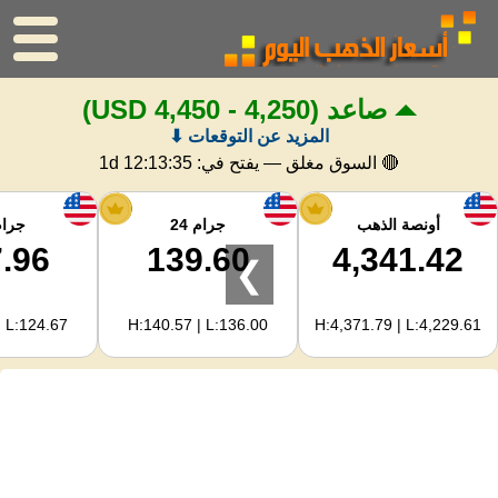
صاعد
(4,250 - 4,450 USD)
الرئيسية
المزيد عن التوقعات ⬇
سعر الذهب
🔴 السوق مغلق — يفتح في:
1d 12:13:34
اسعار الفضه
أونصة الذهب
جرام 24
جرام 
.96
139.60
4,341.42
❯
حاسبة الذهب
| L:124.67
H:140.57 | L:136.00
H:4,371.79 | L:4,229.61
لمشرفي المواقع
توقعات أسعار الذهب