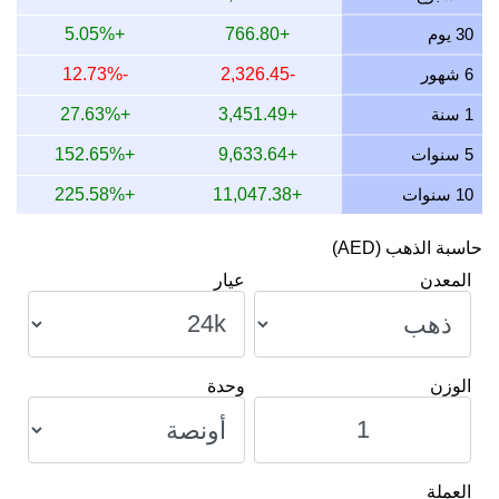
13 يوليو 2026
14,985.84
481.79
481,794.76
5,619.69
30 يوم
+766.80
+5.05%
12 يوليو 2026
15,415.43
495.61
495,606.14
5,780.79
6 شهور
-2,326.45
-12.73%
11 يوليو 2026
15,415.43
495.61
495,606.14
5,780.79
1 سنة
+3,451.49
+27.63%
10 يوليو 2026
15,354.34
493.64
493,642.17
5,757.88
5 سنوات
+9,633.64
+152.65%
10 سنوات
+11,047.38
+225.58%
حاسبة الذهب (AED)
المعدن
عيار
الوزن
وحدة
العملة