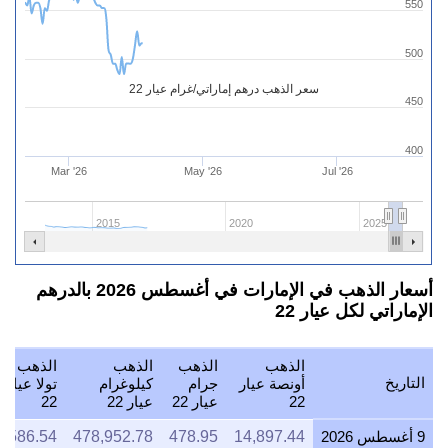
550
500
سعر الذهب درهم إماراتي/غرام عيار 22
450
400
Mar '26
May '26
Jul '26
2015
2020
2025
أسعار الذهب في الإمارات في أغسطس 2026 بالدرهم
الإماراتي لكل عيار 22
الذهب
الذهب
الذهب
الذهب
التاريخ
أونصة عيار
جرام
كيلوغرام
تولا عيار
22
عيار 22
عيار 22
22
9 أغسطس 2026
14,897.44
478.95
478,952.78
5,586.54