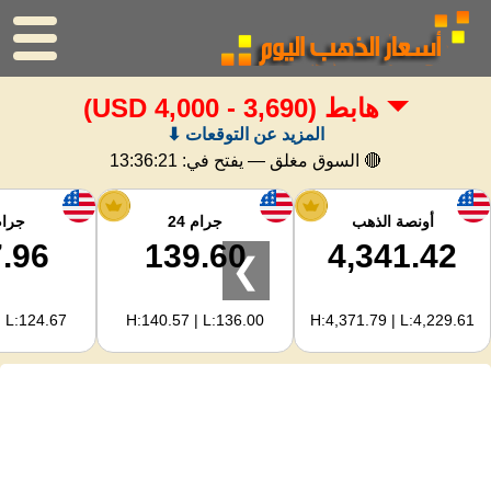
هابط
(3,690 - 4,000 USD)
الرئيسية
المزيد عن التوقعات ⬇
سعر الذهب
🔴 السوق مغلق — يفتح في:
13:36:20
اسعار الفضه
أونصة الذهب
جرام 24
جرام 
.96
139.60
4,341.42
❯
حاسبة الذهب
| L:124.67
H:140.57 | L:136.00
H:4,371.79 | L:4,229.61
لمشرفي المواقع
توقعات أسعار الذهب