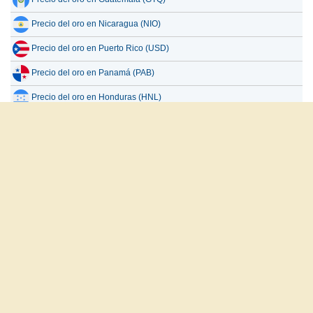
Precio del oro en Nicaragua (NIO)
Precio del oro en Puerto Rico (USD)
Precio del oro en Panamá (PAB)
Precio del oro en Honduras (HNL)
Precio del oro en Cuba (CUP)
Todos los países
العربية
English
Français
Español
русский
Sobre nosotros
Descargo de responsabilidad
Política de privacidad
Contacte con nosotros