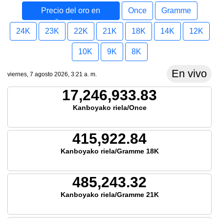
Precio del oro en
Once
Gramme
Camboya
24K
23K
22K
21K
18K
14K
12K
10K
9K
8K
En vivo
viernes, 7 agosto 2026, 3:21 a. m.
17,246,933.83
Kanboyako riela/Once
415,922.84
Kanboyako riela/Gramme 18K
485,243.32
Kanboyako riela/Gramme 21K