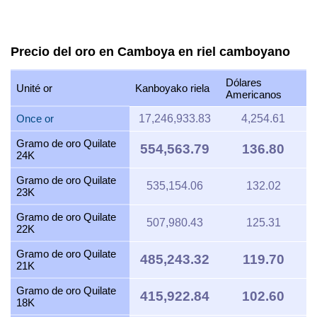
Precio del oro en Camboya en riel camboyano
Dólares
Unité or
Kanboyako riela
Americanos
Once or
17,246,933.83
4,254.61
Gramo de oro Quilate
554,563.79
136.80
24K
Gramo de oro Quilate
535,154.06
132.02
23K
Gramo de oro Quilate
507,980.43
125.31
22K
Gramo de oro Quilate
485,243.32
119.70
21K
Gramo de oro Quilate
415,922.84
102.60
18K