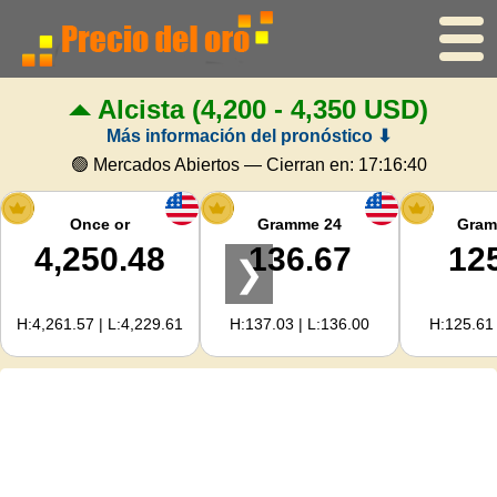
Alcista
(4,200 - 4,350 USD)
Inicio
Más información del pronóstico ⬇
Precio del oro
🟢 Mercados Abiertos — Cierran en:
17:16:40
Precio de la plata
Once or
Gramme 24
Gram
4,250.48
136.67
12
❯
Calculadora de oro
H:4,261.57 | L:4,229.61
H:137.03 | L:136.00
H:125.61 
Para Webmasters
Previsión del precio del oro