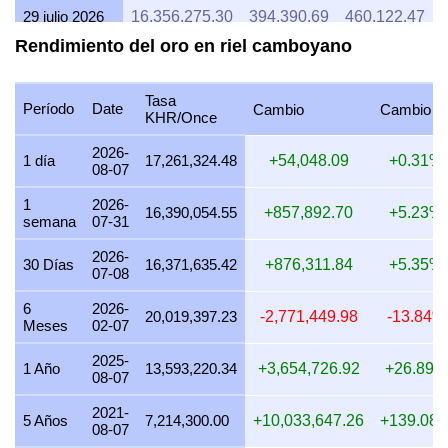
29 julio 2026
16,356,275.30
394,390.69
460,122.47
Rendimiento del oro en riel camboyano
28 julio 2026
16,300,043.31
393,034.79
458,540.59
27 julio 2026
16,489,795.92
397,610.20
463,878.57
Tasa
Período
Date
Cambio
Cambio %
KHR/Once
26 julio 2026
16,376,524.20
394,878.94
460,692.10
2026-
25 julio 2026
16,376,524.20
394,878.94
460,692.10
1 día
17,261,324.48
+54,048.09
+0.31%
08-07
24 julio 2026
16,432,468.46
396,227.90
462,265.88
1
2026-
16,390,054.55
+857,892.70
+5.23%
semana
07-31
23 julio 2026
16,339,251.56
393,980.20
459,643.57
2026-
22 julio 2026
16,761,219.95
404,154.92
471,514.07
30 Días
16,371,635.42
+876,311.84
+5.35%
07-08
21 julio 2026
16,423,756.39
396,017.83
462,020.80
6
2026-
20,019,397.23
-2,771,449.98
-13.84%
Meses
02-07
20 julio 2026
16,159,793.18
389,653.01
454,595.18
2025-
19 julio 2026
16,232,447.22
391,404.88
456,639.03
1 Año
13,593,220.34
+3,654,726.92
+26.89%
08-07
18 julio 2026
16,232,447.22
391,404.88
456,639.03
2021-
5 Años
7,214,300.00
+10,033,647.26
+139.08
08-07
17 julio 2026
16,232,447.22
391,404.88
456,639.03