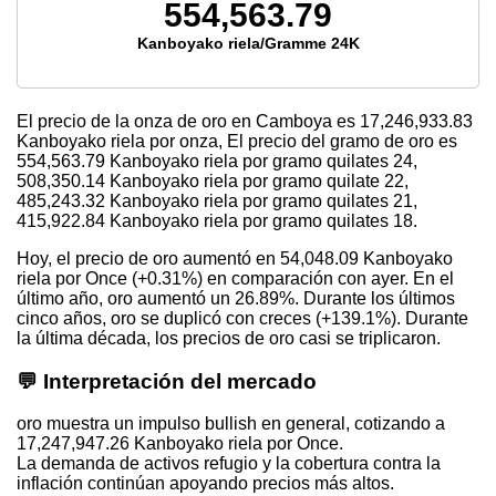
554,563.79
Kanboyako riela/Gramme 24K
El precio de la onza de oro en Camboya es
17,246,933.83
Kanboyako riela por onza, El precio del gramo de oro es
554,563.79
Kanboyako riela por gramo quilates 24,
508,350.14
Kanboyako riela por gramo quilate 22,
485,243.32
Kanboyako riela por gramo quilates 21,
415,922.84
Kanboyako riela por gramo quilates 18.
Hoy, el precio de oro aumentó en 54,048.09 Kanboyako
riela por Once (+0.31%) en comparación con ayer. En el
último año, oro aumentó un 26.89%. Durante los últimos
cinco años, oro se duplicó con creces (+139.1%). Durante
la última década, los precios de oro casi se triplicaron.
💬 Interpretación del mercado
oro muestra un impulso bullish en general, cotizando a
17,247,947.26 Kanboyako riela por Once.
La demanda de activos refugio y la cobertura contra la
inflación continúan apoyando precios más altos.