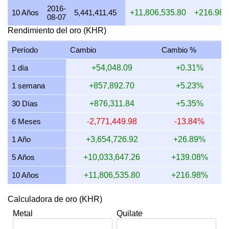
2016-
16 julio 2026
16,023,904.38
386,376.39
450,772.46
10 Años
5,441,411.45
+11,806,535.80
+216.98
08-07
15 julio 2026
16,349,593.50
394,229.57
459,934.50
Rendimiento del oro (KHR)
14 julio 2026
16,494,421.63
397,721.74
464,008.70
Período
Cambio
Cambio %
13 julio 2026
16,189,683.02
390,373.73
455,436.02
1 día
+54,048.09
+0.31%
12 julio 2026
16,491,769.55
397,657.79
463,934.09
1 semana
+857,892.70
+5.23%
11 julio 2026
16,491,769.55
397,657.79
463,934.09
30 Días
+876,311.84
+5.35%
10 julio 2026
16,434,426.23
396,275.10
462,320.95
6 Meses
-2,771,449.98
-13.84%
9 julio 2026
16,570,247.93
399,550.10
466,141.79
1 Año
+3,654,726.92
+26.89%
5 Años
+10,033,647.26
+139.08%
10 Años
+11,806,535.80
+216.98%
Calculadora de oro (KHR)
Metal
Quilate