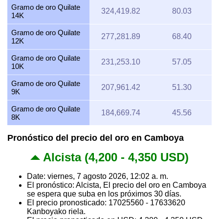
Gramo de oro Quilate
324,419.82
80.03
14K
Gramo de oro Quilate
277,281.89
68.40
12K
Gramo de oro Quilate
231,253.10
57.05
10K
Gramo de oro Quilate
207,961.42
51.30
9K
Gramo de oro Quilate
184,669.74
45.56
8K
Pronóstico del precio del oro en Camboya
Alcista (4,200 - 4,350 USD)
Date: viernes, 7 agosto 2026, 12:02 a. m.
El pronóstico: Alcista, El precio del oro en Camboya
se espera que suba en los próximos 30 días.
El precio pronosticado: 17025560 - 17633620
Kanboyako riela.