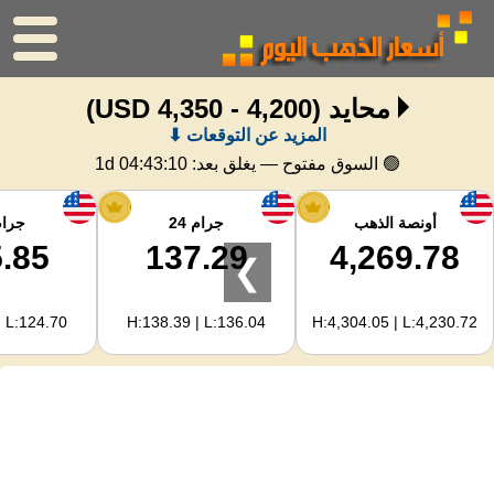
محايد
(4,200 - 4,350 USD)
الرئيسية
المزيد عن التوقعات ⬇
سعر الذهب
🟢 السوق مفتوح — يغلق بعد:
1d 04:43:09
اسعار الفضه
أونصة الذهب
جرام 24
جرام 
.85
137.29
4,269.78
❯
حاسبة الذهب
| L:124.70
H:138.39 | L:136.04
H:4,304.05 | L:4,230.72
لمشرفي المواقع
توقعات أسعار الذهب