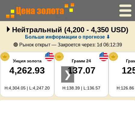
Нейтральный
(4,200 - 4,350 USD)
Главная
Больше информации о прогнозе ⬇
Цена золота
🟢 Рынок открыт — Закроется через:
1d 06:12:38
Цена серебра
Унция золота
Грамм 24
Гра
4,262.93
137.07
12
❯
Калькулятор золота
H:4,304.05 | L:4,247.20
H:138.39 | L:136.57
H:126.86 
Для вебмастеров
Прогноз цен на золото