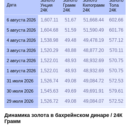
Золото
Золото
Золото
Золото
Дата
Унция
Грамм
Килограмм
Тола
24К
24К
24К
24К
6 августа 2026
1,607.11
51.67
51,668.44
602.66
5 августа 2026
1,604.68
51.59
51,590.49
601.76
4 августа 2026
1,538.98
49.48
49,478.19
577.12
3 августа 2026
1,520.29
48.88
48,877.20
570.11
2 августа 2026
1,522.01
48.93
48,932.69
570.75
1 августа 2026
1,522.01
48.93
48,932.69
570.75
31 июля 2026
1,526.74
49.08
49,084.72
572.53
30 июля 2026
1,545.63
49.69
49,691.91
579.61
29 июля 2026
1,526.72
49.08
49,084.07
572.52
28 июля 2026
1,520.35
48.88
48,879.15
570.13
Динамика золота в бахрейнском динаре / 24К
Грамм
27 июля 2026
1,539.18
49.48
49,484.76
577.19