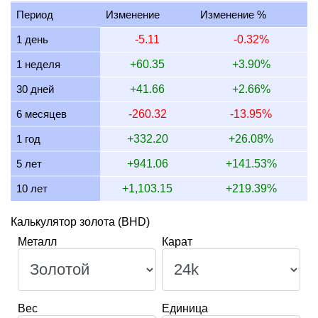
13 июля 2026
1,508.34
48.49
48,493.13
565.63
Период
Изменение
Изменение %
12 июля 2026
1,553.28
49.94
49,937.81
582.48
1 день
-5.11
-0.32%
11 июля 2026
1,553.28
49.94
49,937.81
582.48
1 неделя
+60.35
+3.90%
10 июля 2026
1,545.37
49.68
49,683.61
579.51
30 дней
+41.66
+2.66%
9 июля 2026
1,558.04
50.09
50,090.90
584.26
6 месяцев
-260.32
-13.95%
8 июля 2026
1,532.62
49.27
49,273.80
574.73
1 год
+332.20
+26.08%
5 лет
+941.06
+141.53%
10 лет
+1,103.15
+219.39%
Калькулятор золота (BHD)
Металл
Карат
Вес
Единица