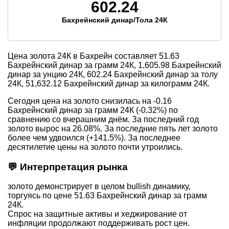
602.24
Бахрейнский динар/Тола 24К
Цена золота 24К в Бахрейн составляет
51.63
Бахрейнский динар за грамм 24К,
1,605.98
Бахрейнский
динар за унцию 24К,
602.24
Бахрейнский динар за толу
24К,
51,632.12
Бахрейнский динар за килограмм 24К.
Сегодня цена на золото снизилась на -0.16
Бахрейнский динар за грамм 24К (-0.32%) по
сравнению со вчерашним днём. За последний год
золото вырос на 26.08%. За последние пять лет золото
более чем удвоился (+141.5%). За последнее
десятилетие цены на золото почти утроились.
💬 Интерпретация рынка
золото демонстрирует в целом bullish динамику,
торгуясь по цене 51.63 Бахрейнский динар за грамм
24К.
Спрос на защитные активы и хеджирование от
инфляции продолжают поддерживать рост цен.