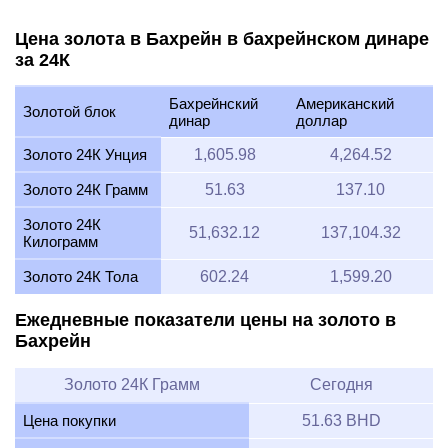
Цена золота в Бахрейн в бахрейнском динаре
за 24К
Бахрейнский
Американский
Золотой блок
динар
доллар
Золото 24К Унция
1,605.98
4,264.52
Золото 24К Грамм
51.63
137.10
Золото 24К
51,632.12
137,104.32
Килограмм
Золото 24К Тола
602.24
1,599.20
Ежедневные показатели цены на золото в
Бахрейн
Золото 24К Грамм
Сегодня
Цена покупки
51.63 BHD