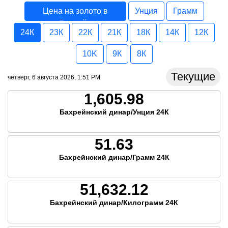
Цена на золото в
Унция
Грамм
Бахрейн
24К
23К
22К
21К
18К
14К
12К
10K
9К
8К
Текущие
четверг, 6 августа 2026, 1:51 PM
1,605.98
Бахрейнский динар/Унция 24К
51.63
Бахрейнский динар/Грамм 24К
51,632.12
Бахрейнский динар/Килограмм 24К