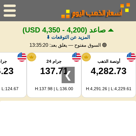
صاعد
(4,200 - 4,350 USD)
الرئيسية
المزيد عن التوقعات ⬇
سعر الذهب
🟢 السوق مفتوح — يغلق بعد:
13:35:19
اسعار الفضه
أونصة الذهب
جرام 24
جرام 
.23
137.71
4,282.73
❯
حاسبة الذهب
| L:124.67
H:137.98 | L:136.00
H:4,291.26 | L:4,229.61
لمشرفي المواقع
توقعات أسعار الذهب