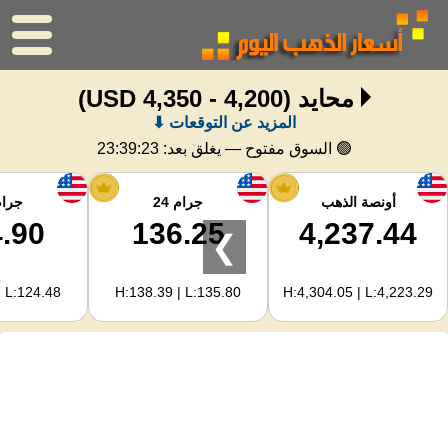
محايد
(4,200 - 4,350 USD)
الرئيسية
المزيد عن التوقعات ⬇
سعر الذهب
🟢 السوق مفتوح — يغلق بعد:
23:39:22
اسعار الفضه
أونصة الذهب
جرام 24
جرام 
.90
136.25
4,237.44
❯
حاسبة الذهب
| L:124.48
H:138.39 | L:135.80
H:4,304.05 | L:4,223.29
لمشرفي المواقع
توقعات أسعار الذهب