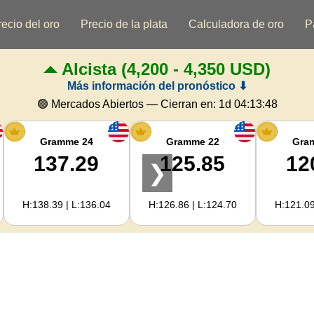
recio del oro
Precio de la plata
Calculadora de oro
P
Alcista
(4,200 - 4,350 USD)
Más información del pronóstico ⬇
🟢 Mercados Abiertos — Cierran en:
1d 04:13:47
Gramme 24
Gramme 22
Gra
137.29
125.85
12
❯
H:138.39 | L:136.04
H:126.86 | L:124.70
H:121.09