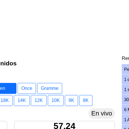
Ren
Unidos
Pe
1 
 en
Once
Gramme
1 
os
30
18K
14K
12K
10K
9K
8K
6 
En vivo
1 
57.24