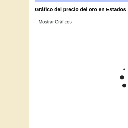
Gráfico del precio del oro en Estados
Zoom
1m
3m
6m
YTD
1y
All
Precio del O
Mar '26
Apr '26
M
2015
Precio del lingote de oro en Estados