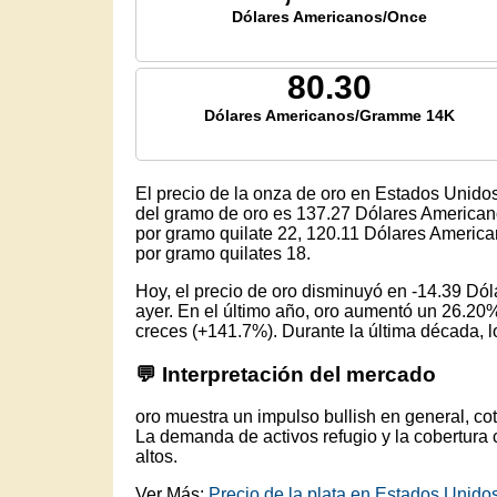
Dólares Americanos/Once
80.30
Dólares Americanos/Gramme 14K
El precio de la onza de oro en Estados Unido
del gramo de oro es
137.27
Dólares Americano
por gramo quilate 22,
120.11
Dólares American
por gramo quilates 18.
Hoy, el precio de oro disminuyó en -14.39 D
ayer. En el último año, oro aumentó un 26.20%
creces (+141.7%). Durante la última década, lo
💬 Interpretación del mercado
oro muestra un impulso bullish en general, c
La demanda de activos refugio y la cobertura 
altos.
Ver Más:
Precio de la plata en Estados Unido