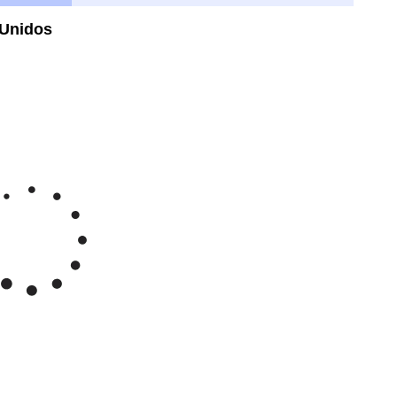
 Unidos
Feb 6, 2026
→
Aug 6, 2026
5000
4500
ro Dólares Americanos/onza
4000
3500
ay '26
Jun '26
Jul '26
Aug '26
2020
2025
 Unidos en dólares estadounidenses