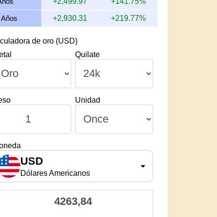
Años
+2,499.97
+141.75%
 Años
+2,930.31
+219.77%
culadora de oro (USD)
etal
Quilate
eso
Unidad
oneda
USD
Dólares Americanos
4263,84