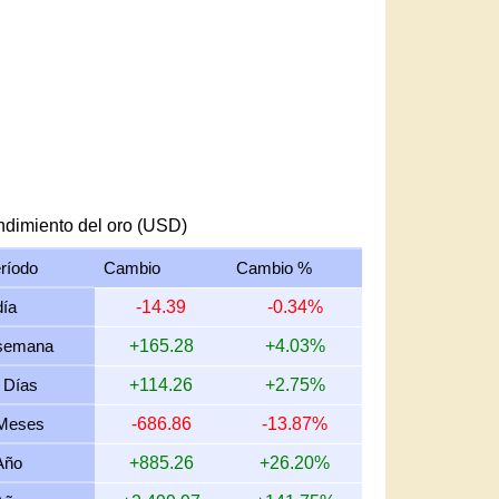
dimiento del oro (USD)
ríodo
Cambio
Cambio %
día
-14.39
-0.34%
semana
+165.28
+4.03%
 Días
+114.26
+2.75%
Meses
-686.86
-13.87%
Año
+885.26
+26.20%