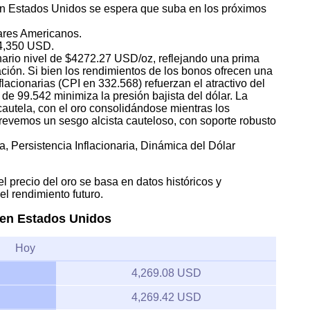
o en Estados Unidos se espera que suba en los próximos
lares Americanos.
 4,350 USD.
dinario nivel de $4272.27 USD/oz, reflejando una prima
flación. Si bien los rendimientos de los bonos ofrecen una
nflacionarias (CPI en 332.568) refuerzan el atractivo del
de 99.542 minimiza la presión bajista del dólar. La
autela, con el oro consolidándose mientras los
Prevemos un sesgo alcista cauteloso, con soporte robusto
a, Persistencia Inflacionaria, Dinámica del Dólar
l precio del oro se basa en datos históricos y
l rendimiento futuro.
o en Estados Unidos
Hoy
4,269.08 USD
4,269.42 USD