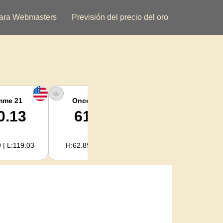
ara Webmasters
Previsión del precio del oro
mme 21
Once argent
Plata kilogramo
0.13
61.60
1,980.61
 | L:119.03
H:62.89 | L:61.01
H:2,022.09 | L:1,961.86