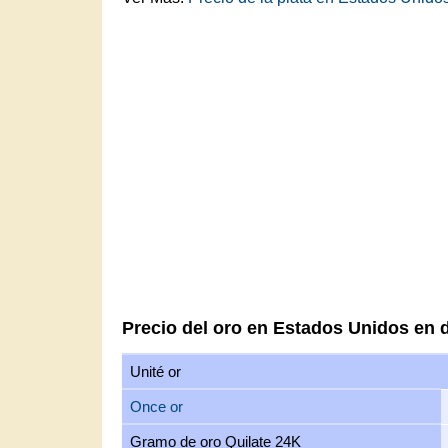
Precio del oro en Estados Unidos en 
Unité or
Once or
Gramo de oro Quilate 24K