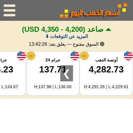
صاعد
(4,200 - 4,350 USD)
الرئيسية
المزيد عن التوقعات ⬇
سعر الذهب
🟢 السوق مفتوح — يغلق بعد:
13:42:25
اسعار الفضه
أونصة الذهب
جرام 24
جرام 
.23
137.71
4,282.73
❯
حاسبة الذهب
| L:124.67
H:137.98 | L:136.00
H:4,291.26 | L:4,229.61
لمشرفي المواقع
توقعات أسعار الذهب