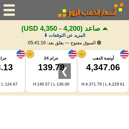
صاعد
(4,200 - 4,350 USD)
الرئيسية
المزيد عن التوقعات ⬇
سعر الذهب
🟢 السوق مفتوح — يغلق بعد:
05:41:15
اسعار الفضه
أونصة الذهب
جرام 24
جرام 
.13
139.78
4,347.06
❯
حاسبة الذهب
| L:124.67
H:140.57 | L:136.00
H:4,371.79 | L:4,229.61
لمشرفي المواقع
توقعات أسعار الذهب