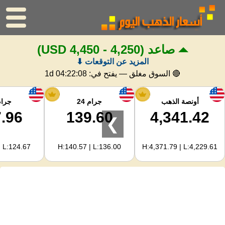
صاعد
(4,250 - 4,450 USD)
الرئيسية
المزيد عن التوقعات ⬇
سعر الذهب
🔴 السوق مغلق — يفتح في:
1d 04:22:07
اسعار الفضه
أونصة الذهب
جرام 24
جرام 
.96
139.60
4,341.42
❯
حاسبة الذهب
| L:124.67
H:140.57 | L:136.00
H:4,371.79 | L:4,229.61
لمشرفي المواقع
توقعات أسعار الذهب