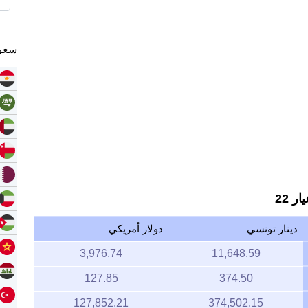
سعر 
 22
دينار تونسي
دولار أمريكي
3,976.74
11,648.59
127.85
374.50
127,852.21
374,502.15