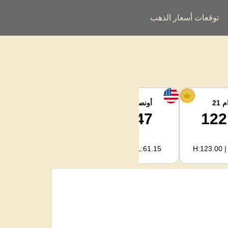
توقعات أسعار الذهب
 21
أونصة الفضة
فضة كجم
2,040.93
63.47
122
H:2,094.18 | L:1,966.08
H:65.13 | L:61.15
H:123.00 |