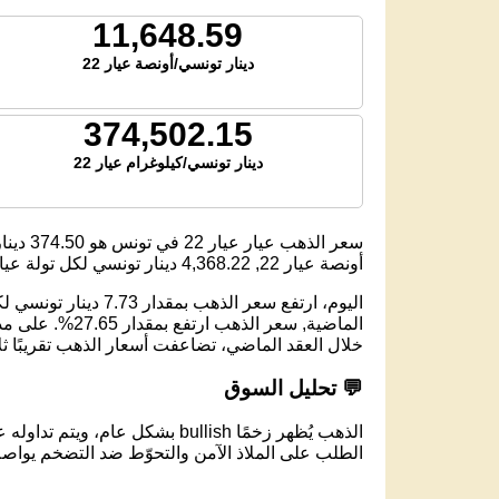
11,648.59
دينار تونسي/أونصة عيار 22
374,502.15
دينار تونسي/كيلوغرام عيار 22
سعر الذهب عيار عيار 22 في تونس هو
374.50
دينار
أونصة عيار 22,
4,368.22
دينار تونسي لكل تولة عيار 2
خلال العقد الماضي، تضاعفت أسعار الذهب تقريبًا ث
💬 تحليل السوق
الذهب يُظهر زخمًا bullish بشكل عام، ويتم تداوله عند مستوى 374.50 دينار تونسي لكل جرام عيار 22.
الطلب على الملاذ الآمن والتحوّط ضد التضخم يواصل