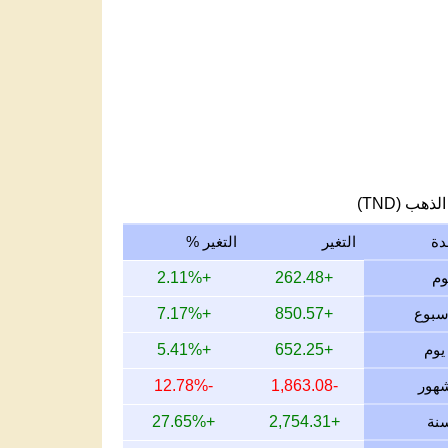
لذهب (TND)
دة
التغير
التغير %
+2.11%
+262.48
+7.17%
+850.57
+5.41%
+652.25
-12.78%
-1,863.08
+27.65%
+2,754.31