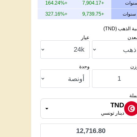
+164.24%
+7,904.17
+327.16%
+9,739.75
 الذهب (TND)
معدن
عيار
وزن
وحدة
ملة
TND
دينار تونسي
12,716.80