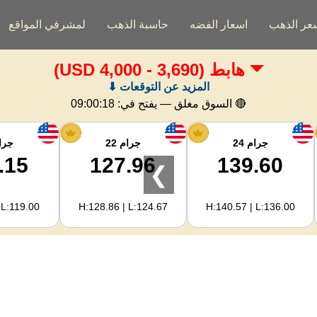
عر الذهب
اسعار الفضه
حاسبة الذهب
لمشرفي المواقع
هابط
(3,690 - 4,000 USD)
المزيد عن التوقعات ⬇
🔴 السوق مغلق — يفتح في:
09:00:18
جرام 24
جرام 22
جرام
.15
127.96
139.60
❯
 L:119.00
H:128.86 | L:124.67
H:140.57 | L:136.00