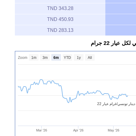
343.28 TND
450.93 TND
283.13 TND
يار 22 جرام
Zoom
1m
3m
6m
YTD
1y
All
نار تونسي/غرام عيار 22
Mar '26
Apr '26
May '26