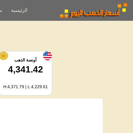
الرئيسية
س
أونصة الذهب
4,341.42
H:4,371.79 | L:4,229.61