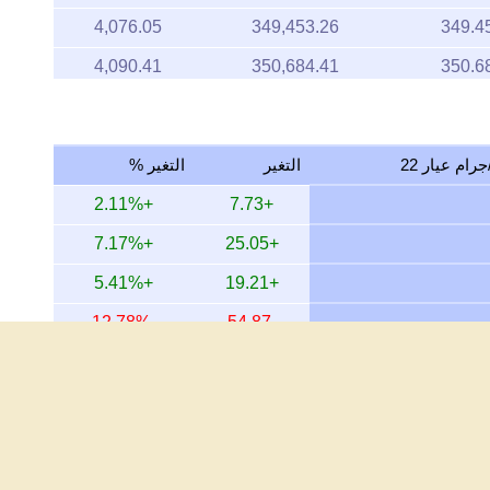
4,076.05
349,453.26
349.4
4,090.41
350,684.41
350.6
4,163.01
356,908.87
356.9
4,115.74
352,856.27
352.8
التغير
التغير %
4,112.09
352,543.04
352.5
+2.11%
+7.73
4,154.25
356,157.44
356.1
+7.17%
+25.05
4,123.36
353,509.76
353.5
+5.41%
+19.21
4,120.81
353,290.86
353.2
-12.78%
-54.87
4,137.56
354,727.00
354.7
+27.65%
+81.11
4,117.01
352,964.77
352.9
+164.24%
+232.77
4,218.82
361,693.62
361.6
+327.16%
+286.83
4,130.75
354,143.04
354.1