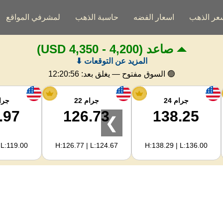
عر الذهب
اسعار الفضه
حاسبة الذهب
لمشرفي المواقع
صاعد
(4,200 - 4,350 USD)
المزيد عن التوقعات ⬇
🟢 السوق مفتوح — يغلق بعد:
12:20:55
جرام 24
جرام 22
جرام
.97
126.73
138.25
❯
 L:119.00
H:126.77 | L:124.67
H:138.29 | L:136.00