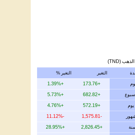
لذهب (TND)
دة
التغير
التغير %
+1.39%
+173.76
+5.73%
+682.82
+4.76%
+572.19
-11.12%
-1,575.81
+28.95%
+2,826.45