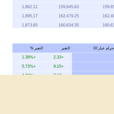
1,895.17
162,479.25
162.4
1,873.65
160,634.35
160.6
1,871.99
160,491.76
160.4
1,891.18
162,137.17
162.1
التغير
التغير %
1,877.12
160,931.85
160.9
+1.39%
+2.33
1,875.96
160,832.19
160.8
+5.73%
+9.15
1,883.58
161,485.98
161.4
+4.76%
+7.67
1,874.23
160,683.74
160.6
-11.12%
-21.13
1,920.58
164,657.47
164.6
+28.95%
+37.89
1,880.48
161,220.14
161.2
+157.12%
+103.15
1,847.95
158,431.15
158.4
+326.63%
+129.23
1,852.17
158,792.72
158.7