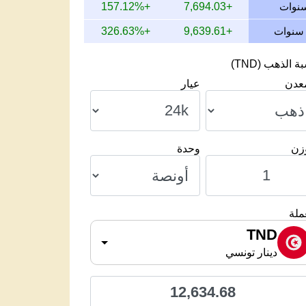
+157.12%
+7,694.03
+326.63%
+9,639.61
 الذهب (TND)
معدن
عيار
وزن
وحدة
ملة
TND
دينار تونسي
12,634.68