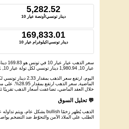
5,282.52
دينار تونسي/أونصة عيار 10
169,833.01
دينار تونسي/كيلوغرام عيار 10
سعر الذهب عيار عيار 10 في تونس هو
169.83
دينار
عيار 10,
1,980.94
دينار تونسي لكل تولة عيار 10,
1
خلال العقد الماضي، تضاعفت أسعار الذهب تقريبًا ث
💬 تحليل السوق
الذهب يُظهر زخمًا bullish بشكل عام، ويتم تداوله عند مستوى 168.80 دينار تونسي لكل جرام عيار 10.
الطلب على الملاذ الآمن والتحوّط ضد التضخم يواصل