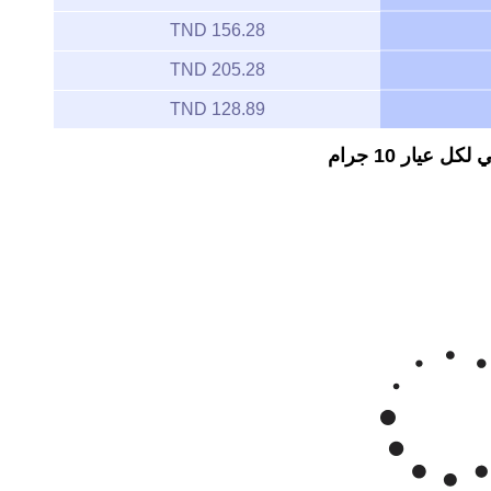
156.28 TND
205.28 TND
128.89 TND
يار 10 جرام
Zoom
1m
3m
6m
YTD
1y
All
نار تونسي/غرام عيار 10
Mar '26
Apr '26
May '26