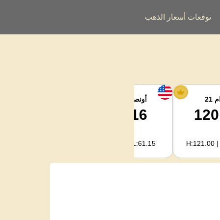
توقعات أسعار الذهب
 21
أونصة الفضة
فضة كجم
2,063.09
64.16
120
H:2,068.81 | L:1,966.08
H:64.34 | L:61.15
H:121.00 |