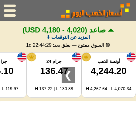
صاعد
(4,020 - 4,180 USD)
الرئيسية
المزيد عن التوقعات ⬇
سعر الذهب
🟢 السوق مفتوح — يغلق بعد:
1d 22:44:28
اسعار الفضه
أونصة الذهب
جرام 24
جرام 
.10
136.47
4,244.20
❯
حاسبة الذهب
| L:119.97
H:137.22 | L:130.88
H:4,267.64 | L:4,070.34
لمشرفي المواقع
توقعات أسعار الذهب