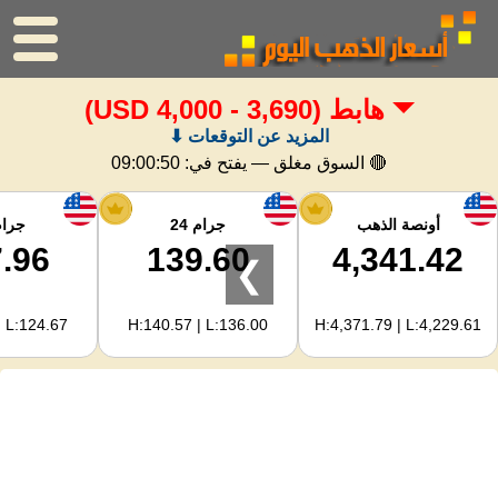
هابط
(3,690 - 4,000 USD)
الرئيسية
المزيد عن التوقعات ⬇
سعر الذهب
🔴 السوق مغلق — يفتح في:
09:00:49
اسعار الفضه
أونصة الذهب
جرام 24
جرام 
.96
139.60
4,341.42
❯
حاسبة الذهب
| L:124.67
H:140.57 | L:136.00
H:4,371.79 | L:4,229.61
لمشرفي المواقع
توقعات أسعار الذهب