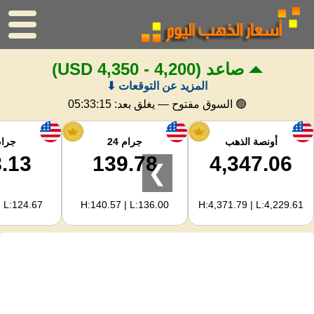
صاعد
(4,200 - 4,350 USD)
الرئيسية
المزيد عن التوقعات ⬇
سعر الذهب
🟢 السوق مفتوح — يغلق بعد:
05:33:14
اسعار الفضه
أونصة الذهب
جرام 24
جرام 
.13
139.78
4,347.06
❯
حاسبة الذهب
| L:124.67
H:140.57 | L:136.00
H:4,371.79 | L:4,229.61
لمشرفي المواقع
توقعات أسعار الذهب